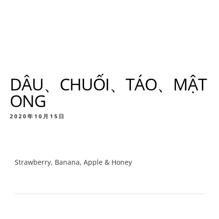
DÂU、CHUỐI、TÁO、MẬT
ONG
2020年10月15日
Strawberry, Banana, Apple & Honey