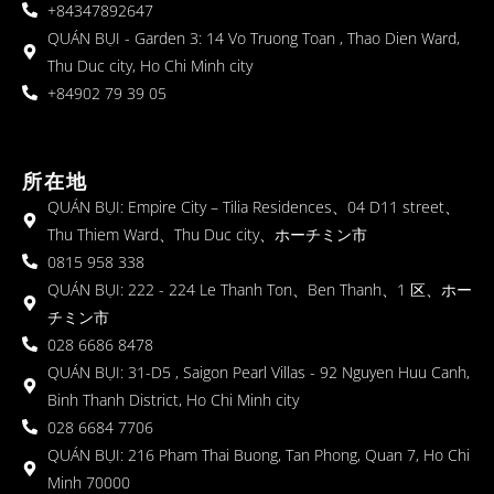
+84347892647
QUÁN BỤI - Garden 3: 14 Vo Truong Toan , Thao Dien Ward,
Thu Duc city, Ho Chi Minh city
+84902 79 39 05
所在地
QUÁN BỤI: Empire City – Tilia Residences、04 D11 street、
Thu Thiem Ward、Thu Duc city、ホーチミン市
0815 958 338
QUÁN BỤI: 222 - 224 Le Thanh Ton、Ben Thanh、1 区、ホー
チミン市
028 6686 8478
QUÁN BỤI: 31-D5 , Saigon Pearl Villas - 92 Nguyen Huu Canh,
Binh Thanh District, Ho Chi Minh city
028 6684 7706
QUÁN BỤI: 216 Pham Thai Buong, Tan Phong, Quan 7, Ho Chi
Minh 70000