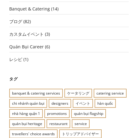
Banquet & Catering
(14)
ブログ
(82)
カスタムイベント
(3)
Quán Bụi Career
(6)
レシピ
(1)
タグ
banquet & catering services
ケータリング
catering service
chi nhánh quán bụi
designers
イベント
hàn quốc
nhà hàng quận 1
promotions
quán bụi flagship
quán bụi heritage
restaurant
service
travellers' choice awards
トリップアドバイザー