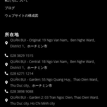
私たちについて
ブログ
ウェブサイトの構成図
所在地
QUÁN BỤI - Original: 19 Ngo Van Nam、Ben Nghe Ward、
District 1、ホーチミン市
028 3829 1515
QUÁN BỤI - Central: 1B Ngo Van Nam、Ben Nghe Ward、
District 1、ホーチミン市
028 6271 1214
QUÁN BỤI - Garden: 55 Ngo Quang Huy、Thao Dien Ward、
Thu Duc city、ホーチミン市
028 3898 9088
QUÁN BỤI - Garden 2: 03 Tran Ngoc Dien, Thao Dien Ward,
Thu Duc city, Ho Chi Minh city