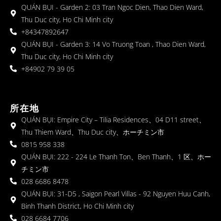
QUÁN BỤI - Garden 2: 03 Tran Ngoc Dien, Thao Dien Ward,
Thu Duc city, Ho Chi Minh city
+84347892647
QUÁN BỤI - Garden 3: 14 Vo Truong Toan , Thao Dien Ward,
Thu Duc city, Ho Chi Minh city
+84902 79 39 05
所在地
QUÁN BỤI: Empire City – Tilia Residences、04 D11 street、
Thu Thiem Ward、Thu Duc city、ホーチミン市
0815 958 338
QUÁN BỤI: 222 - 224 Le Thanh Ton、Ben Thanh、1 区、ホー
チミン市
028 6686 8478
QUÁN BỤI: 31-D5 , Saigon Pearl Villas - 92 Nguyen Huu Canh,
Binh Thanh District, Ho Chi Minh city
028 6684 7706