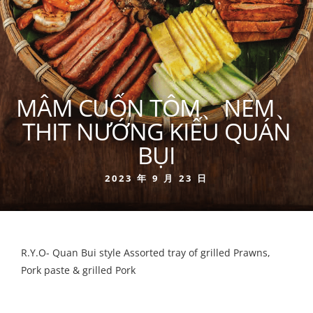
MÂM CUỐN TÔM、NEM、
THIT NƯỚNG KIẾU QUÁN
BỤI
2023 年 9 月 23 日
R.Y.O- Quan Bui style Assorted tray of grilled Prawns,
Pork paste & grilled Pork