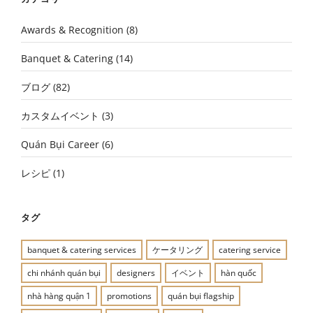
Awards & Recognition
(8)
Banquet & Catering
(14)
ブログ
(82)
カスタムイベント
(3)
Quán Bụi Career
(6)
レシピ
(1)
タグ
banquet & catering services
ケータリング
catering service
chi nhánh quán bụi
designers
イベント
hàn quốc
nhà hàng quận 1
promotions
quán bụi flagship