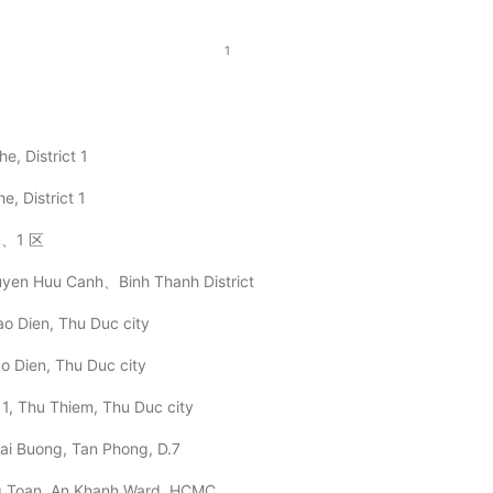
1
, District 1
 District 1
ン、1 区
uyen Huu Canh、Binh Thanh District
 Dien, Thu Duc city
 Dien, Thu Duc city
11, Thu Thiem, Thu Duc city
i Buong, Tan Phong, D.7
 Toan. An Khanh Ward. HCMC