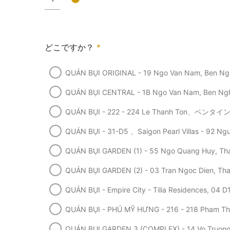
どこですか？
*
QUÁN BỤI ORIGINAL - 19 Ngo Van Nam, Ben Nghe
QUÁN BỤI CENTRAL - 1B Ngo Van Nam, Ben Nghe,
QUÁN BỤI - 222 - 224 Le Thanh Ton、ベンタイ
QUÁN BỤI - 31-D5 、Saigon Pearl Villas - 92 Ng
QUÁN BỤI GARDEN (1) - 55 Ngo Quang Huy, Thao
QUÁN BỤI GARDEN (2) - 03 Tran Ngoc Dien, Thao
QUÁN BỤI - Empire City - Tilia Residences, 04 D
QUÁN BỤI - PHÚ MỸ HƯNG - 216 - 218 Pham Tha
QUÁN BỤI GARDEN 3 (COMPLEX) - 14 Vo Truong