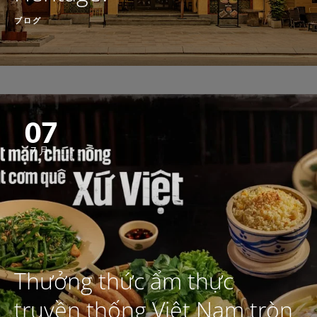
ブログ
07
7月
Thưởng thức ẩm thực
truyền thống Việt Nam tròn