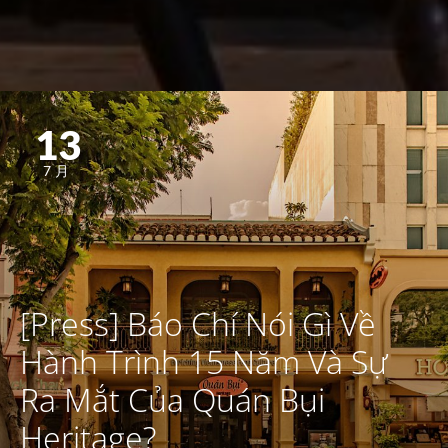
13
7月
[Press] Báo Chí Nói Gì Về
Hành Trình 15 Năm Và Sự
Ra Mắt Của Quán Bụi
Heritage?