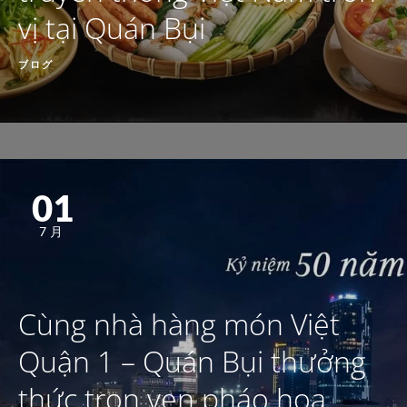
vị tại Quán Bụi
ブログ
01
7月
Cùng nhà hàng món Việt
Quận 1 – Quán Bụi thưởng
thức trọn vẹn pháo hoa