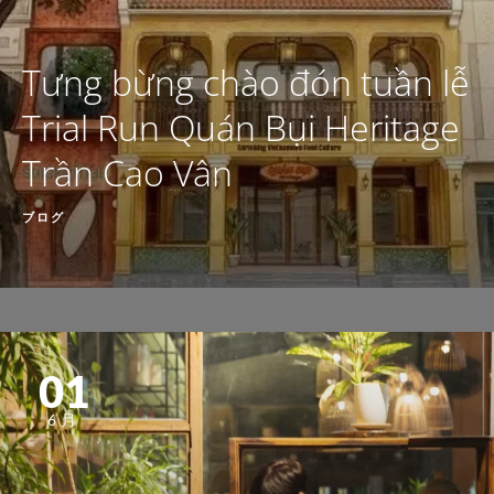
Tưng bừng chào đón tuần lễ
Trial Run Quán Bụi Heritage
Trần Cao Vân
ブログ
01
6月