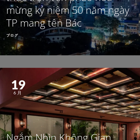
mừng kỷ niệm 50 năm ngày
TP mang tên Bác
ブログ
19
6月
Ngắm Nhìn Không Gian