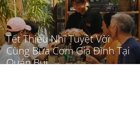
Tết Thiếu Nhi Tuyệt Vời
Cùng Bữa Cơm Gia Đình Tại
Quán Bụi
ブログ
11
4月