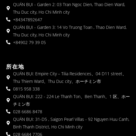
QUÁN BỤI - Garden 2: 03 Tran Ngoc Dien, Thao Dien Ward,
Thu Duc city, Ho Chi Minh city
+84347892647
QUÁN BỤI - Garden 3: 14 Vo Truong Toan , Thao Dien Ward,
Thu Duc city, Ho Chi Minh city
+84902 79 39 05
所在地
QUÁN BỤI: Empire City – Tilia Residences、04 D11 street、
Thu Thiem Ward、Thu Duc city、ホーチミン市
0815 958 338
QUÁN BỤI: 222 - 224 Le Thanh Ton、Ben Thanh、1 区、ホー
チミン市
028 6686 8478
QUÁN BỤI: 31-D5 , Saigon Pearl Villas - 92 Nguyen Huu Canh,
Binh Thanh District, Ho Chi Minh city
028 6684 7706