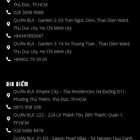
Thủ Đức, TP.HCM
028 3898 9088
QUÁN BỤI - Garden 2: 03 Tran Ngoc Dien, Thao Dien Ward,
Thu Duc city, Ho Chi Minh city
+84347892647
QUÁN BỤI - Garden 3: 14 Vo Truong Toan , Thao Dien Ward,
Thu Duc city, Ho Chi Minh city
+84902 79 39 05
ĐỊA ĐIỂM
QUÁN BỤI: Empire City – Tilia Residences, 04 Đường D11,
Phường Thủ Thiêm, Thủ Đức, TP.HCM
0815 958 338
QUÁN BỤI: 222 - 224 Lê Thánh Tôn, Bến Thành, Quận 1,
TP.HCM
028 6686 8478
QUÁN BỤI: 31-D5 , Saigon Pearl Villas - 92 Nguyen Huu Canh,