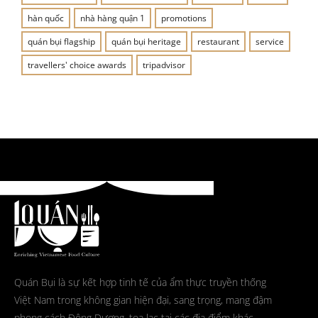
hàn quốc
nhà hàng quận 1
promotions
quán bụi flagship
quán bụi heritage
restaurant
service
travellers' choice awards
tripadvisor
Quán Bụi là sự kết hợp tinh tế của ẩm thực truyền thống
Việt Nam trong không gian hiện đại, sang trọng, mang đậm
phong cách Đông Dương, tọa lạc tại các địa điểm khác