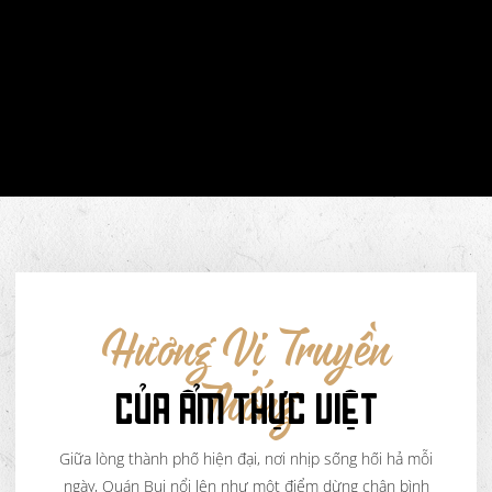
Hương Vị Truyền
CỦA ẨM THỰC VIỆT
Thống
Giữa lòng thành phố hiện đại, nơi nhịp sống hối hả mỗi
ngày, Quán Bụi nổi lên như một điểm dừng chân bình