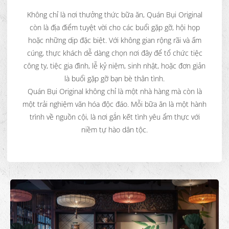
Không chỉ là nơi thưởng thức bữa ăn, Quán Bụi Original
còn là địa điểm tuyệt vời cho các buổi gặp gỡ, hội họp
hoặc những dịp đặc biệt. Với không gian rộng rãi và ấm
cúng, thực khách dễ dàng chọn nơi đây để tổ chức tiệc
công ty, tiệc gia đình, lễ kỷ niệm, sinh nhật, hoặc đơn giản
là buổi gặp gỡ bạn bè thân tình.
Quán Bụi Original không chỉ là một nhà hàng mà còn là
một trải nghiệm văn hóa độc đáo. Mỗi bữa ăn là một hành
trình về nguồn cội, là nơi gắn kết tình yêu ẩm thực với
niềm tự hào dân tộc.