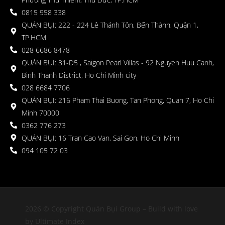
0815 958 338
QUÁN BỤI: 222 - 224 Lê Thánh Tôn, Bến Thành, Quận 1,
TP.HCM
028 6686 8478
QUÁN BỤI: 31-D5 , Saigon Pearl Villas - 92 Nguyen Huu Canh,
Binh Thanh District, Ho Chi Minh city
028 6684 7706
QUÁN BỤI: 216 Pham Thai Buong, Tan Phong, Quan 7, Ho Chi
Minh 70000
0362 776 273
QUÁN BỤI: 16 Tran Cao Van, Sai Gon, Ho Chi Minh
094 105 72 03
2026 © Copyright Quán Bụi Group – Build with love
by Ultimate Index