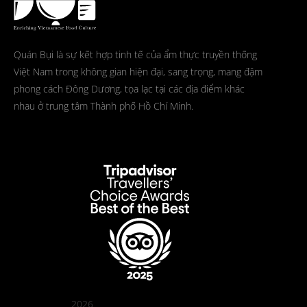
Quán Bụi là sự kết hợp tinh tế của ẩm thực truyền thống
Việt Nam trong không gian hiện đại, sang trọng, mang đậm
phong cách Đông Dương, tọa lạc tại các địa điểm khác
nhau ở trung tâm Thành phố Hồ Chí Minh.
2026