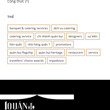
Công thức
(1)
THẺ
banquet & catering services
dịch vụ catering
catering service
chi nhánh quán bụi
designers
sự kiện
hàn quốc
nhà hàng quận 1
promotions
quán bụi flagship
quán bụi heritage
restaurant
service
travellers' choice awards
tripadvisor