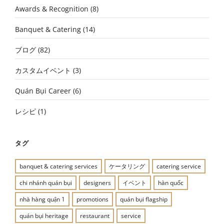
Awards & Recognition
(8)
Banquet & Catering
(14)
ブログ
(82)
カスタムイベント
(3)
Quán Bụi Career
(6)
レシピ
(1)
タグ
banquet & catering services
ケータリング
catering service
chi nhánh quán bụi
designers
イベント
hàn quốc
nhà hàng quận 1
promotions
quán bụi flagship
quán bụi heritage
restaurant
service