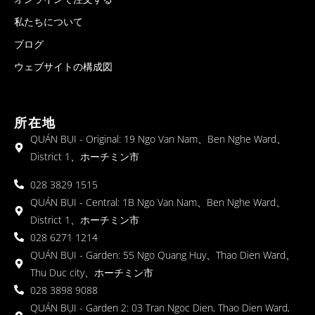
私たちについて
ブログ
ウェブサイトの構成図
所在地
QUÁN BỤI - Original: 19 Ngo Van Nam、Ben Nghe Ward、
District 1、ホーチミン市
028 3829 1515
QUÁN BỤI - Central: 1B Ngo Van Nam、Ben Nghe Ward、
District 1、ホーチミン市
028 6271 1214
QUÁN BỤI - Garden: 55 Ngo Quang Huy、Thao Dien Ward、
Thu Duc city、ホーチミン市
028 3898 9088
QUÁN BỤI - Garden 2: 03 Tran Ngoc Dien, Thao Dien Ward,