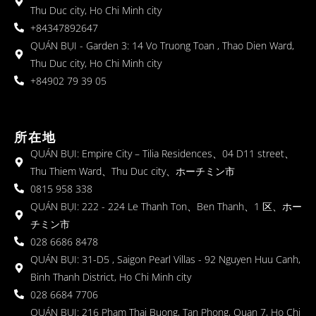
Thu Duc city, Ho Chi Minh city
+84347892647
QUÁN BỤI - Garden 3: 14 Vo Truong Toan , Thao Dien Ward,
Thu Duc city, Ho Chi Minh city
+84902 79 39 05
所在地
QUÁN BỤI: Empire City – Tilia Residences、04 D11 street、
Thu Thiem Ward、Thu Duc city、ホーチミン市
0815 958 338
QUÁN BỤI: 222 - 224 Le Thanh Ton、Ben Thanh、1 区、ホー
チミン市
028 6686 8478
QUÁN BỤI: 31-D5 , Saigon Pearl Villas - 92 Nguyen Huu Canh,
Binh Thanh District, Ho Chi Minh city
028 6684 7706
QUÁN BỤI: 216 Pham Thai Buong, Tan Phong, Quan 7, Ho Chi