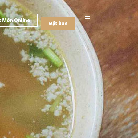
어
中文
t Món Online
Đặt bàn
Menu
ồ uống
Menu
ồ uống