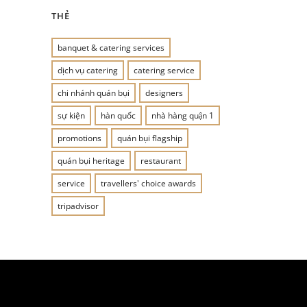
THẺ
banquet & catering services
dịch vụ catering
catering service
chi nhánh quán bụi
designers
sự kiện
hàn quốc
nhà hàng quận 1
promotions
quán bụi flagship
quán bụi heritage
restaurant
service
travellers' choice awards
tripadvisor