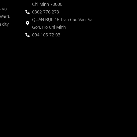
Chi Minh 70000
4 Vo
0362 776 273
Ward,
QUÁN BỤI: 16 Tran Cao Van, Sai
 city
Gon, Ho Chi Minh
094 105 72 03