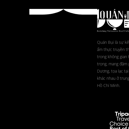
Quán Bụi là sự kế
ẩm thực truyền t
trong không gian 
trọng, mang đậm
Dương, tọa lạc tại
khác nhau ở trun
Hồ Chí Minh.