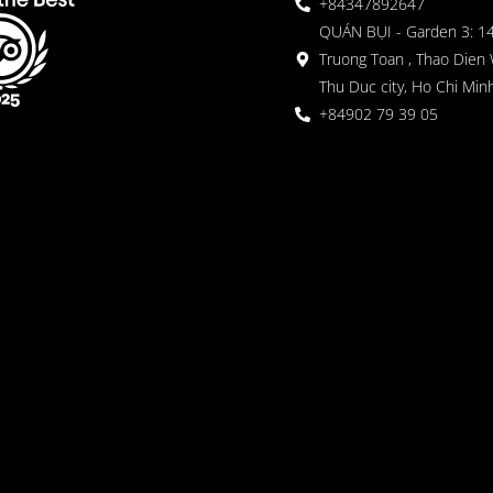
+84347892647
QUÁN BỤI - Garden 3: 1
Truong Toan , Thao Dien 
Thu Duc city, Ho Chi Minh
+84902 79 39 05
 Garden
oor seating