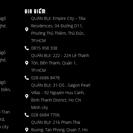
ĐỊA ĐIỂM
 Ngô
QUÁN BỤI: Empire City – Tilia
ghé,
Residences, 04 Đường D11,
Phường Thủ Thiêm, Thủ Đức,
TP.HCM
0815 958 338
Ngô
QUÁN BỤI: 222 - 224 Lê Thánh
ghé,
Tôn, Bến Thành, Quận 1,
TP.HCM
028 6686 8478
Ngô
QUÁN BỤI: 31-D5 , Saigon Pearl
 Điền,
Villas - 92 Nguyen Huu Canh,
Binh Thanh District, Ho Chi
Minh city
 Tran
028 6684 7706
rd,
QUÁN BỤI: 216 Pham Thai
 city
Buong, Tan Phong, Quan 7, Ho