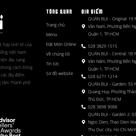
TỔNG QUAN
ĐỊA ĐIỂM
QUÁN BỤI - Original: 19
Trang chủ
Văn Nam, Phường Bến N
Quận 1, TP.HCM
Menu
Đặt Món Online
t hợp tinh tế của
028 3829 1515
hống Việt Nam
QUÁN BỤI - Central: 1B 
Về chúng tôi
hiện đại, sang
Văn Năm, Phường Bến N
Tin tức
 phong cách Đông
Quận 1, TP.HCM
Sơ đồ website
 các địa điểm
028 6271 1214
g tâm Thành phố
QUÁN BỤI - Garden: 55 
Quang Huy, Phường Thảo
Thủ Đức, TP.HCM
028 3898 9088
QUÁN BỤI - Garden 2: 03
Ngoc Dien, Thao Dien Wa
Thu Duc city, Ho Chi Minh