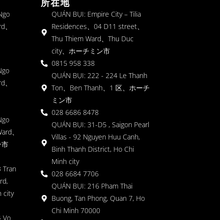
所在地
 Ngo
QUÁN BỤI: Empire City – Tilia
rd、
Residences、04 D11 street、
Thu Thiem Ward、Thu Duc
city、ホーチミン市
0815 958 338
Ngo
QUÁN BỤI: 222 - 224 Le Thanh
rd、
Ton、Ben Thanh、1 区、ホーチ
ミン市
028 6686 8478
Ngo
QUÁN BỤI: 31-D5 , Saigon Pearl
Ward、
Villas - 92 Nguyen Huu Canh,
ン市
Binh Thanh District, Ho Chi
Minh city
 Tran
028 6684 7706
rd,
QUÁN BỤI: 216 Pham Thai
 city
Buong, Tan Phong, Quan 7, Ho
Chi Minh 70000
4 Vo