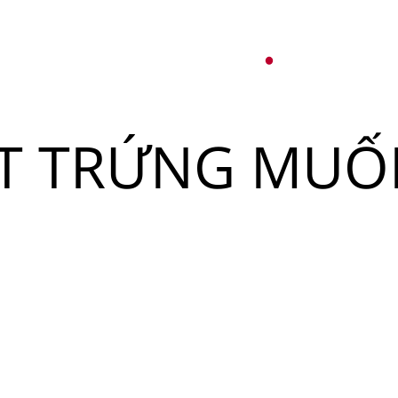
オ
紹介
パーティーサービス
日本語
English
T TRỨNG MUỐI
Tiếng Việt
ュー
メ
한국어
ベント
简体中文
ュー
メ
ベント