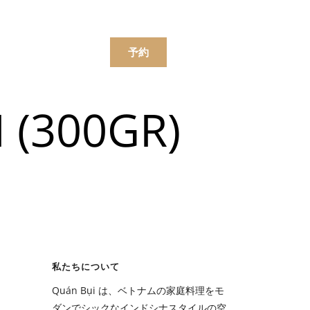
한국어
简体中文
ンラインで注文する
予約
 (300GR)
ニュー
飲み物
ニュー
私たちについて
飲み物
Quán Bụi は、ベトナムの家庭料理をモ
ダンでシックなインドシナスタイルの空