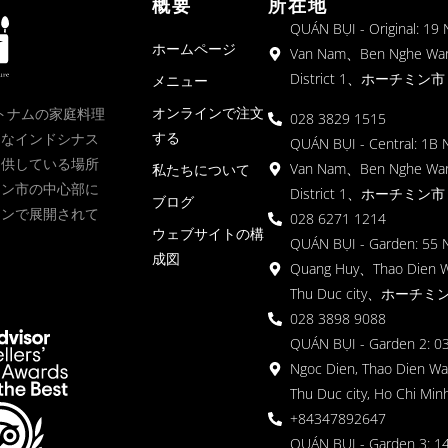
概要
所在地
QUÁN BỤI - Original: 19
ホームページ
Van Nam、Ben Nghe Wa
District 1、ホーチミン市
メニュー
オンラインで注文
、ベトナムの家庭料理
028 3829 1515
する
クなインドシナス
QUÁN BỤI - Central: 1B 
提供している場所
Van Nam、Ben Nghe Wa
私たちについて
ミン市の中心部に
District 1、ホーチミン市
ブログ
ョンで展開されて
028 6271 1214
ウェブサイトの構
QUÁN BỤI - Garden: 55 
成図
Quang Huy、Thao Dien 
Thu Duc city、ホーチミ
028 3898 9088
QUÁN BỤI - Garden 2: 03
Ngoc Dien, Thao Dien Wa
Thu Duc city, Ho Chi Minh
+84347892647
QUÁN BỤI - Garden 3: 1