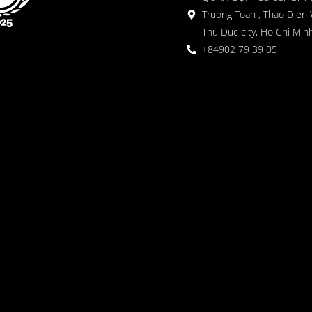
Truong Toan , Thao Dien 
Thu Duc city, Ho Chi Minh
+84902 79 39 05
 ガーデン
oor seating