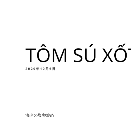
メニュー
所在地
TÔM SÚ XỐ
メニ
カスタムイ
2020年10月6日
メニ
海老の塩卵炒め
カスタムイ