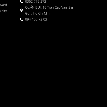
0362 776 273
Ward,
QUÁN BỤI: 16 Tran Cao Van, Sai
 city
Gon, Ho Chi Minh
094 105 72 03