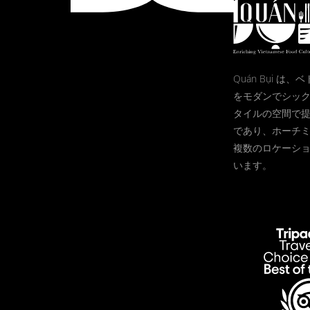
Quán Bụi は
をモダンでシッ
タイルの空間で
であり、ホーチ
複数のロケーシ
います。