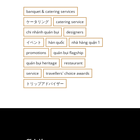
banquet & catering services
ケータリング
catering service
chi nhánh quán bụi
designers
イベント
hàn quốc
nhà hàng quận 1
promotions
quán bụi flagship
quán bụi heritage
restaurant
service
travellers' choice awards
トリップアドバイザー