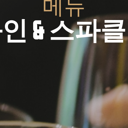
메뉴
와인
&
스파클