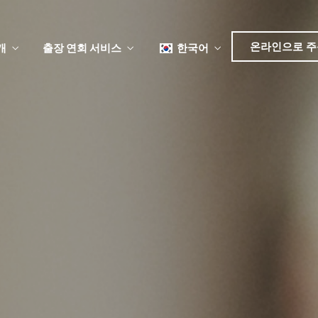
日本語
简体中文
온라인으로 주
개
출장 연회 서비스
한국어
English
Tiếng Việt
日本語
뉴
简体中文
뉴