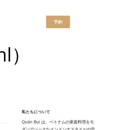
한국어
简体中文
ンラインで注文する
予約
l）
ニュー
飲み物
ニュー
私たちについて
飲み物
Quán Bụi は、ベトナムの家庭料理をモ
ダンでシックなインドシナスタイルの空