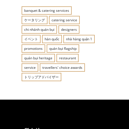
banquet & catering services
ケータリング
catering service
chi nhánh quán bụi
designers
イベント
hàn quốc
nhà hàng quận 1
promotions
quán bụi flagship
quán bụi heritage
restaurant
service
travellers' choice awards
トリップアドバイザー