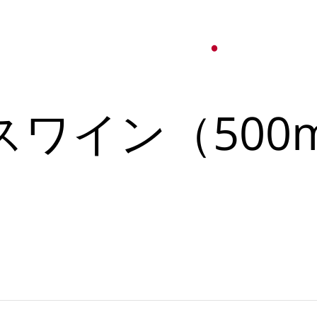
オ
紹介
パーティーサービス
日本語
English
ワイン（500m
Tiếng Việt
ュー
メ
한국어
ベント
简体中文
ュー
メ
ベント