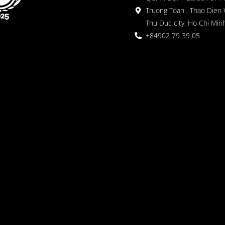
Truong Toan , Thao Dien 
Thu Duc city, Ho Chi Minh
+84902 79 39 05
 ガーデン
oor seating