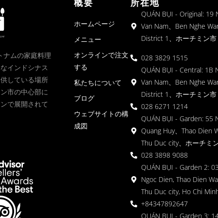
概要
所在地
QUÁN BỤI - Original: 19
ホームページ
Van Nam、Ben Nghe Wa
District 1、ホーチミン市
メニュー
オンラインで注文
、ベトナムの家庭料理
028 3829 1515
する
クなインドシナス
QUÁN BỤI - Central: 1B 
提供している場所
Van Nam、Ben Nghe Wa
私たちについて
ミン市の中心部に
District 1、ホーチミン市
ブログ
ョンで展開されて
028 6271 1214
ウェブサイトの構
QUÁN BỤI - Garden: 55 
成図
Quang Huy、Thao Dien 
Thu Duc city、ホーチミ
028 3898 9088
QUÁN BỤI - Garden 2: 03
Ngoc Dien, Thao Dien Wa
Thu Duc city, Ho Chi Minh
+84347892647
QUÁN BỤI - Garden 3: 1