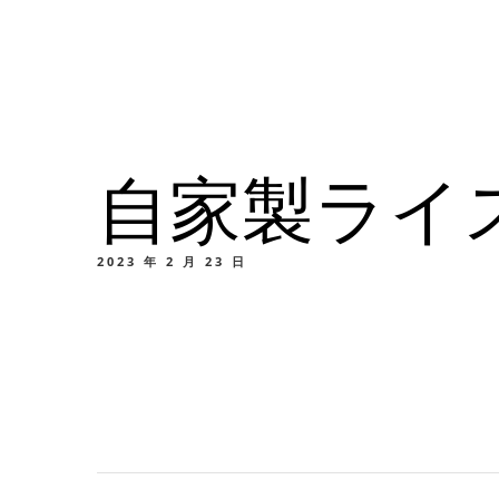
メニュー
所在地
自家製ライス
メニ
カスタムイ
2023 年 2 月 23 日
メニ
カスタムイ