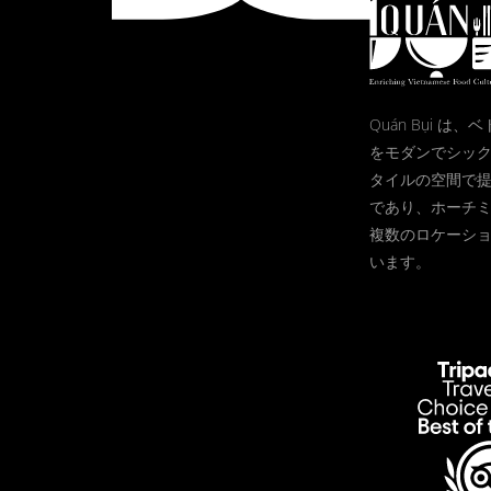
Quán Bụi は
をモダンでシッ
タイルの空間で
であり、ホーチ
複数のロケーシ
います。