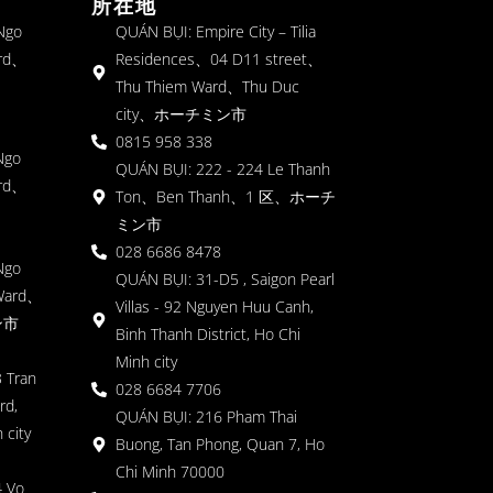
所在地
 Ngo
QUÁN BỤI: Empire City – Tilia
rd、
Residences、04 D11 street、
Thu Thiem Ward、Thu Duc
city、ホーチミン市
0815 958 338
Ngo
QUÁN BỤI: 222 - 224 Le Thanh
rd、
Ton、Ben Thanh、1 区、ホーチ
ミン市
028 6686 8478
Ngo
QUÁN BỤI: 31-D5 , Saigon Pearl
Ward、
Villas - 92 Nguyen Huu Canh,
ン市
Binh Thanh District, Ho Chi
Minh city
 Tran
028 6684 7706
rd,
QUÁN BỤI: 216 Pham Thai
 city
Buong, Tan Phong, Quan 7, Ho
Chi Minh 70000
4 Vo