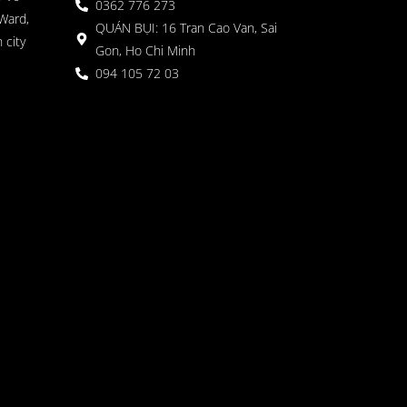
0362 776 273
Ward,
QUÁN BỤI: 16 Tran Cao Van, Sai
 city
Gon, Ho Chi Minh
094 105 72 03