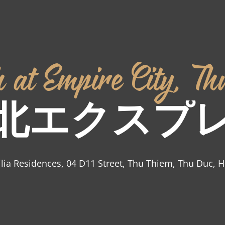
h
at
Empire
City,
Th
北エクスプ
ilia
Residences,
04
D11
Street,
Thu
Thiem,
Thu
Duc,
H