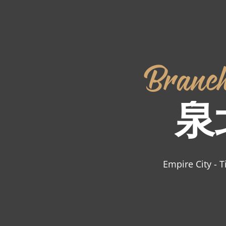
Branc
泉
Empire
City
-
T