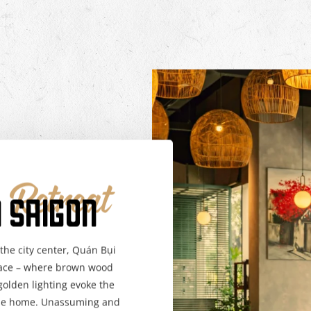
 Retreat
 SAIGON
the city center, Quán Bụi
space – where brown wood
 golden lighting evoke the
mese home. Unassuming and