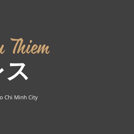
u
Thiem
レス
o
Chi
Minh
City