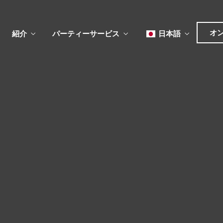
オ
紹介
パーティーサービス
日本語
English
Tiếng Việt
한국어
ュー
メ
ベント
简体中文
ュー
メ
ベント