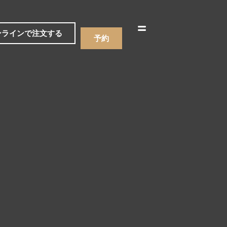
한국어
简体中文
ンラインで注文する
予約
ニュー
飲み物
ニュー
飲み物