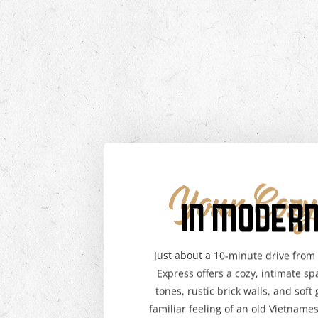
Your Cozy
IN MODERN
Just about a 10-minute drive from 
Express offers a cozy, intimate 
tones, rustic brick walls, and soft
familiar feeling of an old Vietna