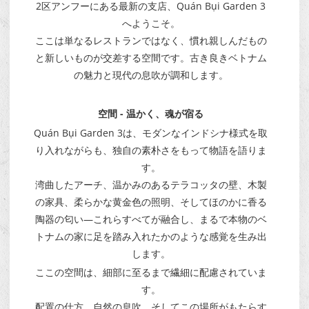
2区アンフーにある最新の支店、Quán Bụi Garden 3
へようこそ。
ここは単なるレストランではなく、慣れ親しんだもの
と新しいものが交差する空間です。古き良きベトナム
の魅力と現代の息吹が調和します。
空間 - 温かく、魂が宿る
Quán Bụi Garden 3は、モダンなインドシナ様式を取
り入れながらも、独自の素朴さをもって物語を語りま
す。
湾曲したアーチ、温かみのあるテラコッタの壁、木製
の家具、柔らかな黄金色の照明、そしてほのかに香る
陶器の匂い—これらすべてが融合し、まるで本物のベ
トナムの家に足を踏み入れたかのような感覚を生み出
します。
ここの空間は、細部に至るまで繊細に配慮されていま
す。
配置の仕方、自然の息吹、そしてこの場所がもたらす