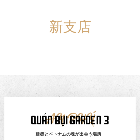
新支店
QUÁN
BỤI
GARDEN-3
QUÁN BỤI GARDEN 3
AN PHÚ
建築とベトナムの魂が出会う場所