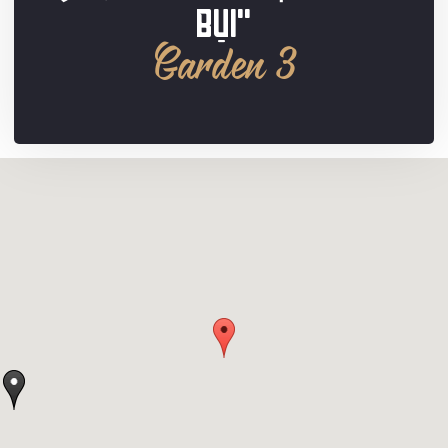
BỤI"
Garden 3