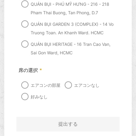
QUÁN BỤI - PHÚ MỸ HƯNG - 216 - 218
Pham Thai Buong, Tan Phong, D.7
QUÁN BỤI GARDEN 3 (COMPLEX) - 14 Vo
Truong Toan. An Khanh Ward. HCMC
QUÁN BỤI HERITAGE - 16 Tran Cao Van,
Sai Gon Ward, HCMC
席の選択
*
エアコンの部屋
エアコンなし
好みなし
提出する