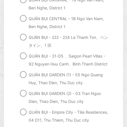
Ben Nghe, District 1
QUÁN BỤI CENTRAL - 1B Ngo Van Nam,
Ben Nghe, District 1
QUÁN BỤI - 222 - 224 Le Thanh Ton、ベン
タイン、1 区
QUÁN BỤI - 31-D5 、Saigon Pearl Villas -
92 Nguyen Huu Canh、Binh Thanh District
QUÁN BỤI GARDEN (1) - 55 Ngo Quang
Huy, Thao Dien, Thu Duc city
QUÁN BỤI GARDEN (2) - 03 Tran Ngoc
Dien, Thao Dien, Thu Duc city
QUÁN BỤI - Empire City - Tilia Residences,
04 D11, Thu Thiem, Thu Duc city