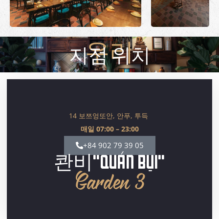
지점 위치
우리
14 보쯔엉또안, 안푸, 투득
매일 07:00 – 23:00
+84 902 79 39 05
콴비"QUÁN BỤI"
Garden 3