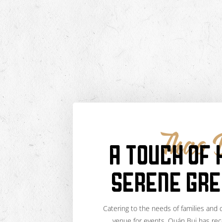
Thao 
A TOUCH OF H
SERENE GRE
Catering to the needs of families and 