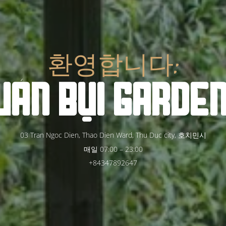
환영합니다:
UÁN
BỤI
GARDE
03 Tran Ngoc Dien, Thao Dien Ward, Thu Duc city, 호치민시
매일 07:00 – 23:00
+84347892647