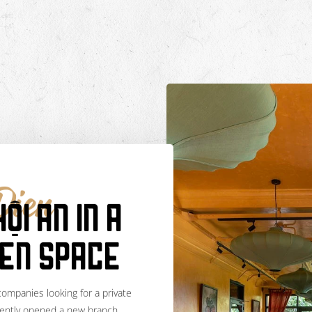
Dien
ỘI AN IN A
EN SPACE
companies looking for a private