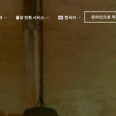
日本語
简体中文
온라인으로 주
개
출장 연회 서비스
한국어
English
Tiếng Việt
日本語
뉴
简体中文
뉴