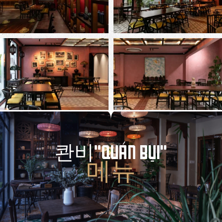
콴비"QUÁN BỤI"
메뉴