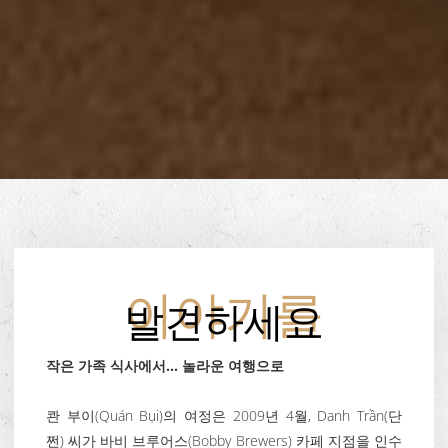
이야기를
발견하세요
작은 가족 식사에서… 놀라운 여행으로
콴 부이(Quán Bụi)의 여정은 2009년 4월, Danh Trần(단
쩐) 씨가 바비 브루어스(Bobby Brewers) 카페 지점을 인수