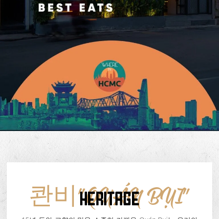
콴비"QUÁN BỤI"
HERITAGE