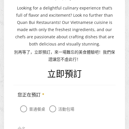
Looking for a delightful culinary experience that’s
full of flavor and excitement? Look no further than
Quan Bui Restaurants! Our Vietnamese cuisine is
made with only the freshest ingredients, and our
chefs are passionate about crafting dishes that are
both delicious and visually stunning.
別再等了，立即預訂，來一場難忘的美食體驗吧！我們保
證讓您不虛此行！
立即預訂
您正在預訂
*
普通餐桌
活動包場
全名