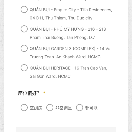
QUÁN BỤI - Empire City - Tilia Residences,
04 D11, Thu Thiem, Thu Duc city
QUÁN BỤI - PHÚ MỸ HƯNG - 216 - 218
Pham Thai Buong, Tan Phong, D.7
QUÁN BỤI GARDEN 3 (COMPLEX) - 14 Vo
Truong Toan. An Khanh Ward. HCMC
QUÁN BỤI HERITAGE - 16 Tran Cao Van,
Sai Gon Ward, HCMC
座位偏好？
*
空調房
非空調區
都可以