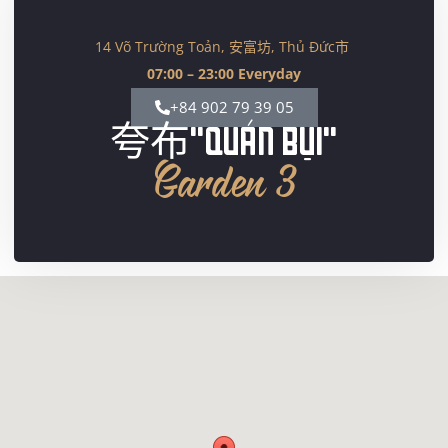
14 Võ Trường Toản, 安富坊, Thủ Đức市
07:00 – 23:00 Everyday
+84 902 79 39 05
夸布"QUÁN BỤI"
Garden 3