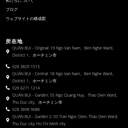
私たちについて
ブログ
ウェブサイトの構成図
所在地
QUÁN BỤI - Original: 19 Ngo Van Nam、Ben Nghe Ward、
District 1、ホーチミン市
028 3829 1515
QUÁN BỤI - Central: 1B Ngo Van Nam、Ben Nghe Ward、
District 1、ホーチミン市
028 6271 1214
QUÁN BỤI - Garden: 55 Ngo Quang Huy、Thao Dien Ward、
Thu Duc city、ホーチミン市
028 3898 9088
QUÁN BỤI - Garden 2: 03 Tran Ngoc Dien, Thao Dien Ward,
Thu Duc city, Ho Chi Minh city