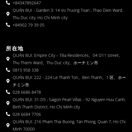
+84347892647
QUÁN BỤI - Garden 3: 14 Vo Truong Toan , Thao Dien Ward,
Thu Duc city, Ho Chi Minh city
+84902 79 39 05
所在地
QUÁN BỤI: Empire City – Tilia Residences、04 D11 street、
Thu Thiem Ward、Thu Duc city、ホーチミン市
0815 958 338
QUÁN BỤI: 222 - 224 Le Thanh Ton、Ben Thanh、1 区、ホー
チミン市
028 6686 8478
QUÁN BỤI: 31-D5 , Saigon Pearl Villas - 92 Nguyen Huu Canh,
Binh Thanh District, Ho Chi Minh city
028 6684 7706
QUÁN BỤI: 216 Pham Thai Buong, Tan Phong, Quan 7, Ho Chi
Minh 70000