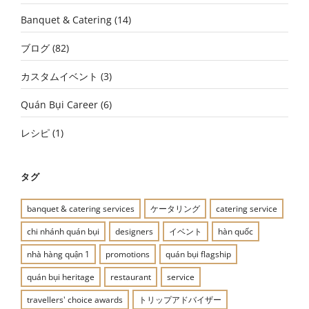
Banquet & Catering
(14)
ブログ
(82)
カスタムイベント
(3)
Quán Bụi Career
(6)
レシピ
(1)
タグ
banquet & catering services
ケータリング
catering service
chi nhánh quán bụi
designers
イベント
hàn quốc
nhà hàng quận 1
promotions
quán bụi flagship
quán bụi heritage
restaurant
service
travellers' choice awards
トリップアドバイザー