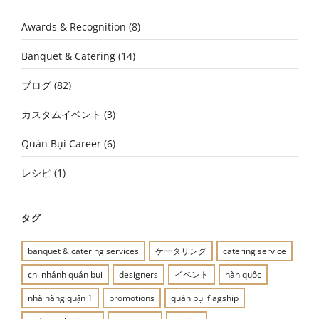
Awards & Recognition
(8)
Banquet & Catering
(14)
ブログ
(82)
カスタムイベント
(3)
Quán Bụi Career
(6)
レシピ
(1)
タグ
banquet & catering services
ケータリング
catering service
chi nhánh quán bụi
designers
イベント
hàn quốc
nhà hàng quận 1
promotions
quán bụi flagship