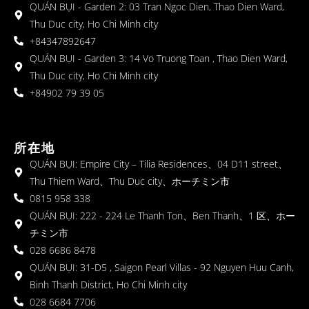
QUÁN BỤI - Garden 2: 03 Tran Ngoc Dien, Thao Dien Ward,
Thu Duc city, Ho Chi Minh city
+84347892647
QUÁN BỤI - Garden 3: 14 Vo Truong Toan , Thao Dien Ward,
Thu Duc city, Ho Chi Minh city
+84902 79 39 05
所在地
QUÁN BỤI: Empire City – Tilia Residences、04 D11 street、
Thu Thiem Ward、Thu Duc city、ホーチミン市
0815 958 338
QUÁN BỤI: 222 - 224 Le Thanh Ton、Ben Thanh、1 区、ホー
チミン市
028 6686 8478
QUÁN BỤI: 31-D5 , Saigon Pearl Villas - 92 Nguyen Huu Canh,
Binh Thanh District, Ho Chi Minh city
028 6684 7706