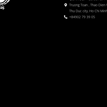
Truong Toan , Thao Dien 
Thu Duc city, Ho Chi Minh
+84902 79 39 05
 ガーデン
oor seating