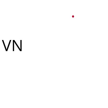
オ
紹介
パーティーサービス
日本語
English
VN
Tiếng Việt
ュー
メ
한국어
ベント
简体中文
ュー
メ
ベント