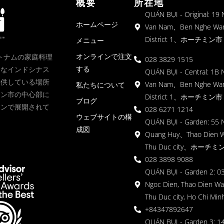
概要
所在地
QUÁN BỤI - Original: 19
ホームページ
Van Nam、Ben Nghe Wa
District 1、ホーチミン市
メニュー
オンラインで注文
、ベトナムの家庭料理
028 3829 1515
する
クなインドシナス
QUÁN BỤI - Central: 1B 
提供している場所
Van Nam、Ben Nghe Wa
私たちについて
ミン市の中心部に
District 1、ホーチミン市
ブログ
ョンで展開されて
028 6271 1214
ウェブサイトの構
QUÁN BỤI - Garden: 55 
成図
Quang Huy、Thao Dien 
Thu Duc city、ホーチミ
028 3898 9088
QUÁN BỤI - Garden 2: 03
Ngoc Dien, Thao Dien Wa
Thu Duc city, Ho Chi Minh
+84347892647
QUÁN BỤI - Garden 3: 1