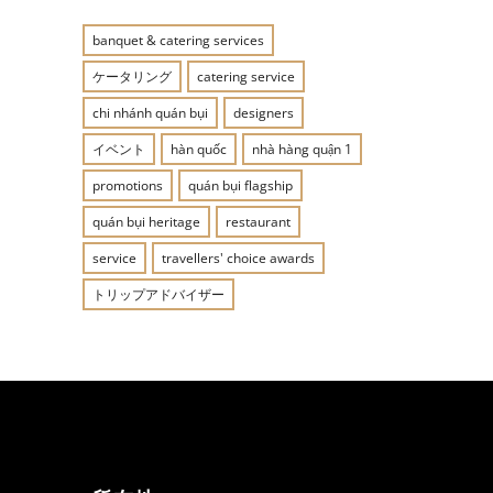
banquet & catering services
ケータリング
catering service
chi nhánh quán bụi
designers
イベント
hàn quốc
nhà hàng quận 1
promotions
quán bụi flagship
quán bụi heritage
restaurant
service
travellers' choice awards
トリップアドバイザー