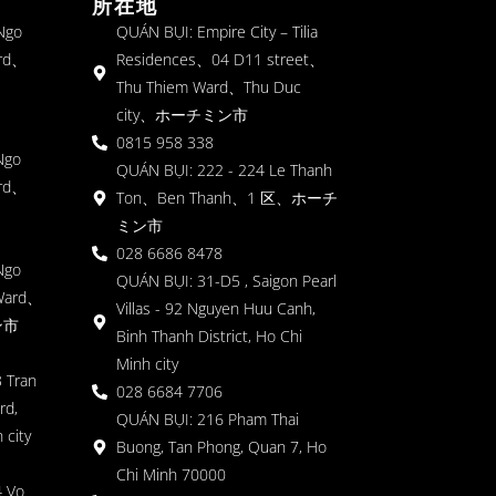
所在地
 Ngo
QUÁN BỤI: Empire City – Tilia
rd、
Residences、04 D11 street、
Thu Thiem Ward、Thu Duc
city、ホーチミン市
0815 958 338
Ngo
QUÁN BỤI: 222 - 224 Le Thanh
rd、
Ton、Ben Thanh、1 区、ホーチ
ミン市
028 6686 8478
Ngo
QUÁN BỤI: 31-D5 , Saigon Pearl
Ward、
Villas - 92 Nguyen Huu Canh,
ン市
Binh Thanh District, Ho Chi
Minh city
 Tran
028 6684 7706
rd,
QUÁN BỤI: 216 Pham Thai
 city
Buong, Tan Phong, Quan 7, Ho
Chi Minh 70000
4 Vo