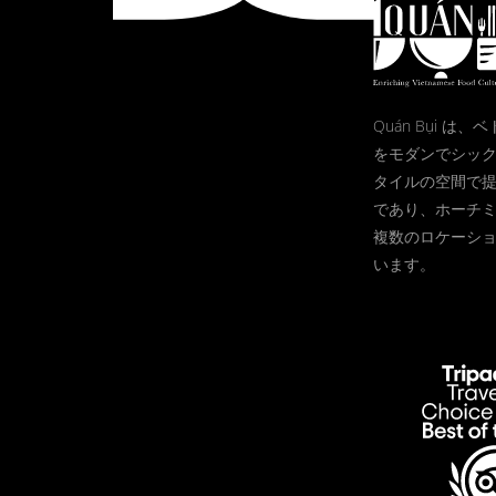
Quán Bụi は
をモダンでシッ
タイルの空間で
であり、ホーチ
複数のロケーシ
います。