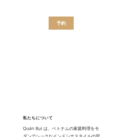
한국어
简体中文
ンラインで注文する
予約
ニュー
飲み物
ニュー
私たちについて
飲み物
Quán Bụi は、ベトナムの家庭料理をモ
ダンでシックなインドシナスタイルの空