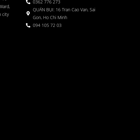
0362 776 273
Ward,
QUÁN BỤI: 16 Tran Cao Van, Sai
 city
Gon, Ho Chi Minh
094 105 72 03