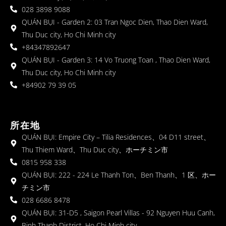
028 3898 9088
QUÁN BỤI - Garden 2: 03 Tran Ngoc Dien, Thao Dien Ward,
Thu Duc city, Ho Chi Minh city
+84347892647
QUÁN BỤI - Garden 3: 14 Vo Truong Toan , Thao Dien Ward,
Thu Duc city, Ho Chi Minh city
+84902 79 39 05
所在地
QUÁN BỤI: Empire City – Tilia Residences、04 D11 street、
Thu Thiem Ward、Thu Duc city、ホーチミン市
0815 958 338
QUÁN BỤI: 222 - 224 Le Thanh Ton、Ben Thanh、1 区、ホー
チミン市
028 6686 8478
QUÁN BỤI: 31-D5 , Saigon Pearl Villas - 92 Nguyen Huu Canh,
Binh Thanh District, Ho Chi Minh city