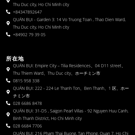
Thu Duc city, Ho Chi Minh city
+84347892647
QUÁN BỤI - Garden 3: 14 Vo Truong Toan , Thao Dien Ward,
Thu Duc city, Ho Chi Minh city
+84902 79 39 05
所在地
QUÁN BỤI: Empire City – Tilia Residences、04 D11 street、
Thu Thiem Ward、Thu Duc city、ホーチミン市
0815 958 338
QUÁN BỤI: 222 - 224 Le Thanh Ton、Ben Thanh、1 区、ホー
チミン市
028 6686 8478
QUÁN BỤI: 31-D5 , Saigon Pearl Villas - 92 Nguyen Huu Canh,
Binh Thanh District, Ho Chi Minh city
028 6684 7706
QUÁN BỤI: 216 Pham Thai Buong, Tan Phong, Quan 7, Ho Chi