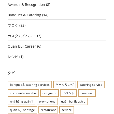
Awards & Recognition
(8)
Banquet & Catering
(14)
ブログ
(82)
カスタムイベント
(3)
Quán Bụi Career
(6)
レシピ
(1)
タグ
banquet & catering services
ケータリング
catering service
chi nhánh quán bụi
designers
イベント
hàn quốc
nhà hàng quận 1
promotions
quán bụi flagship
quán bụi heritage
restaurant
service