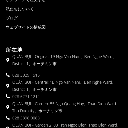
私たちについて
ブログ
ウェブサイトの構成図
所在地
QUÁN BỤI - Original: 19 Ngo Van Nam、Ben Nghe Ward、
District 1、ホーチミン市
028 3829 1515
QUÁN BỤI - Central: 1B Ngo Van Nam、Ben Nghe Ward、
District 1、ホーチミン市
028 6271 1214
QUÁN BỤI - Garden: 55 Ngo Quang Huy、Thao Dien Ward、
Thu Duc city、ホーチミン市
028 3898 9088
QUÁN BỤI - Garden 2: 03 Tran Ngoc Dien, Thao Dien Ward,