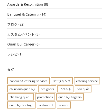
Awards & Recognition
(8)
Banquet & Catering
(14)
ブログ
(82)
カスタムイベント
(3)
Quán Bụi Career
(6)
レシピ
(1)
タグ
banquet & catering services
ケータリング
catering service
chi nhánh quán bụi
designers
イベント
hàn quốc
nhà hàng quận 1
promotions
quán bụi flagship
quán bụi heritage
restaurant
service