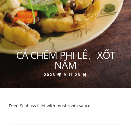
CÁ CHẼM PHI LÊ、XỐT
NẤM
2023 年 9 月 23 日
Fried Seabass fillet with mushroom sauce