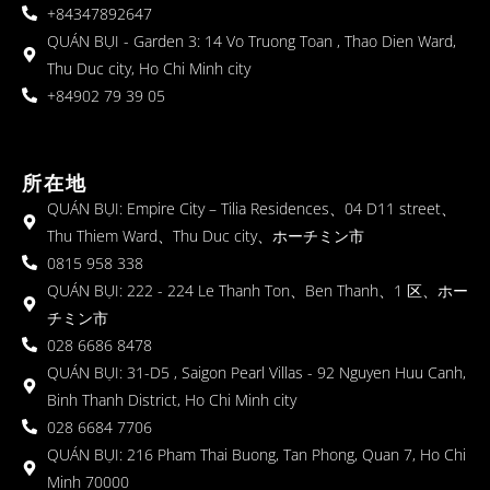
+84347892647
QUÁN BỤI - Garden 3: 14 Vo Truong Toan , Thao Dien Ward,
Thu Duc city, Ho Chi Minh city
+84902 79 39 05
所在地
QUÁN BỤI: Empire City – Tilia Residences、04 D11 street、
Thu Thiem Ward、Thu Duc city、ホーチミン市
0815 958 338
QUÁN BỤI: 222 - 224 Le Thanh Ton、Ben Thanh、1 区、ホー
チミン市
028 6686 8478
QUÁN BỤI: 31-D5 , Saigon Pearl Villas - 92 Nguyen Huu Canh,
Binh Thanh District, Ho Chi Minh city
028 6684 7706
QUÁN BỤI: 216 Pham Thai Buong, Tan Phong, Quan 7, Ho Chi
Minh 70000