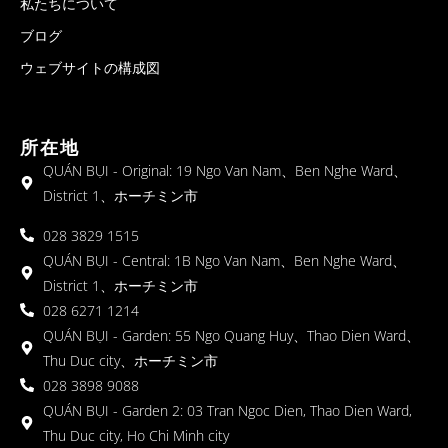
私たちについて
ブログ
ウェブサイトの構成図
所在地
QUÁN BỤI - Original: 19 Ngo Van Nam、Ben Nghe Ward、
District 1、ホーチミン市
028 3829 1515
QUÁN BỤI - Central: 1B Ngo Van Nam、Ben Nghe Ward、
District 1、ホーチミン市
028 6271 1214
QUÁN BỤI - Garden: 55 Ngo Quang Huy、Thao Dien Ward、
Thu Duc city、ホーチミン市
028 3898 9088
QUÁN BỤI - Garden 2: 03 Tran Ngoc Dien, Thao Dien Ward,
Thu Duc city, Ho Chi Minh city