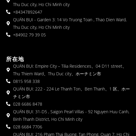
Thu Duc city, Ho Chi Minh city
+84347892647
QUÁN BỤI - Garden 3: 14 Vo Truong Toan , Thao Dien Ward,
Thu Duc city, Ho Chi Minh city
+84902 79 39 05
所在地
QUÁN BỤI: Empire City – Tilia Residences、04 D11 street、
Thu Thiem Ward、Thu Duc city、ホーチミン市
0815 958 338
QUÁN BỤI: 222 - 224 Le Thanh Ton、Ben Thanh、1 区、ホー
チミン市
028 6686 8478
QUÁN BỤI: 31-D5 , Saigon Pearl Villas - 92 Nguyen Huu Canh,
Binh Thanh District, Ho Chi Minh city
028 6684 7706
QUÁN BỤI: 216 Pham Thai Buong, Tan Phong, Quan 7, Ho Chi