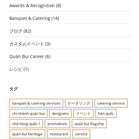
Awards & Recognition
(8)
Banquet & Catering
(14)
ブログ
(82)
カスタムイベント
(3)
Quán Bụi Career
(6)
レシピ
(1)
タグ
banquet & catering services
ケータリング
catering service
chi nhánh quán bụi
designers
イベント
hàn quốc
nhà hàng quận 1
promotions
quán bụi flagship
quán bụi heritage
restaurant
service