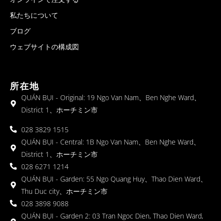
私たちについて
ブログ
ウェブサイトの構成図
所在地
QUÁN BỤI - Original: 19 Ngo Van Nam、Ben Nghe Ward、
District 1、ホーチミン市
028 3829 1515
QUÁN BỤI - Central: 1B Ngo Van Nam、Ben Nghe Ward、
District 1、ホーチミン市
028 6271 1214
QUÁN BỤI - Garden: 55 Ngo Quang Huy、Thao Dien Ward、
Thu Duc city、ホーチミン市
028 3898 9088
QUÁN BỤI - Garden 2: 03 Tran Ngoc Dien, Thao Dien Ward,