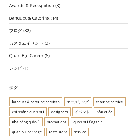
Awards & Recognition
(8)
Banquet & Catering
(14)
ブログ
(82)
カスタムイベント
(3)
Quán Bụi Career
(6)
レシピ
(1)
タグ
banquet & catering services
ケータリング
catering service
chi nhánh quán bụi
designers
イベント
hàn quốc
nhà hàng quận 1
promotions
quán bụi flagship
quán bụi heritage
restaurant
service