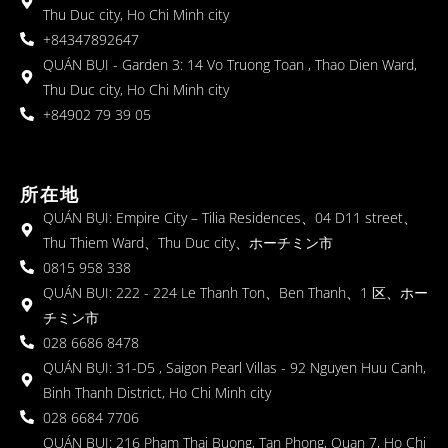
Thu Duc city, Ho Chi Minh city
+84347892647
QUÁN BỤI - Garden 3: 14 Vo Truong Toan , Thao Dien Ward,
Thu Duc city, Ho Chi Minh city
+84902 79 39 05
所在地
QUÁN BỤI: Empire City – Tilia Residences、04 D11 street、
Thu Thiem Ward、Thu Duc city、ホーチミン市
0815 958 338
QUÁN BỤI: 222 - 224 Le Thanh Ton、Ben Thanh、1 区、ホー
チミン市
028 6686 8478
QUÁN BỤI: 31-D5 , Saigon Pearl Villas - 92 Nguyen Huu Canh,
Binh Thanh District, Ho Chi Minh city
028 6684 7706
QUÁN BỤI: 216 Pham Thai Buong, Tan Phong, Quan 7, Ho Chi