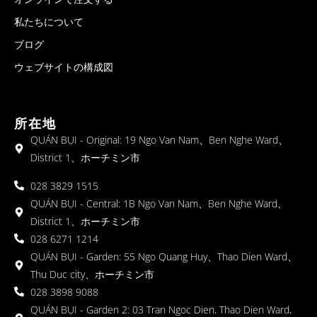
私たちについて
ブログ
ウェブサイトの構成図
所在地
QUÁN BỤI - Original: 19 Ngo Van Nam、Ben Nghe Ward、
District 1、ホーチミン市
028 3829 1515
QUÁN BỤI - Central: 1B Ngo Van Nam、Ben Nghe Ward、
District 1、ホーチミン市
028 6271 1214
QUÁN BỤI - Garden: 55 Ngo Quang Huy、Thao Dien Ward、
Thu Duc city、ホーチミン市
028 3898 9088
QUÁN BỤI - Garden 2: 03 Tran Ngoc Dien, Thao Dien Ward,