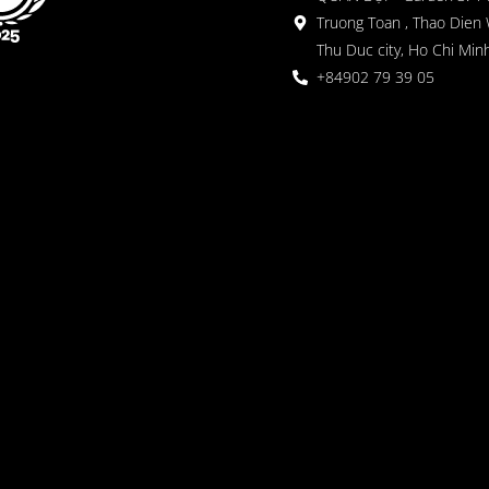
Truong Toan , Thao Dien 
Thu Duc city, Ho Chi Minh
+84902 79 39 05
 ガーデン
oor seating