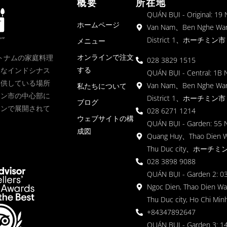
概要
所在地
QUÁN BỤI - Original: 19
ホームページ
Van Nam、Ben Nghe Wa
District 1、ホーチミン市
メニュー
オンラインで注文
、ベトナムの家庭料理
028 3829 1515
する
クなインドシナス
QUÁN BỤI - Central: 1B 
提供している場所
Van Nam、Ben Nghe Wa
私たちについて
ミン市の中心部に
District 1、ホーチミン市
ブログ
ョンで展開されて
028 6271 1214
ウェブサイトの構
QUÁN BỤI - Garden: 55 
成図
Quang Huy、Thao Dien 
Thu Duc city、ホーチミ
028 3898 9088
QUÁN BỤI - Garden 2: 03
Ngoc Dien, Thao Dien Wa
Thu Duc city, Ho Chi Minh
+84347892647
QUÁN BỤI - Garden 3: 1