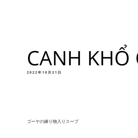
メニュー
所在地
CANH KHỔ 
メニ
カスタムイ
2022年10月21日
メニ
ゴーヤの練り物入りスープ
カスタムイ