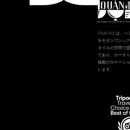
Quán Bụi は
をモダンでシッ
タイルの空間で
であり、ホーチ
複数のロケーシ
います。