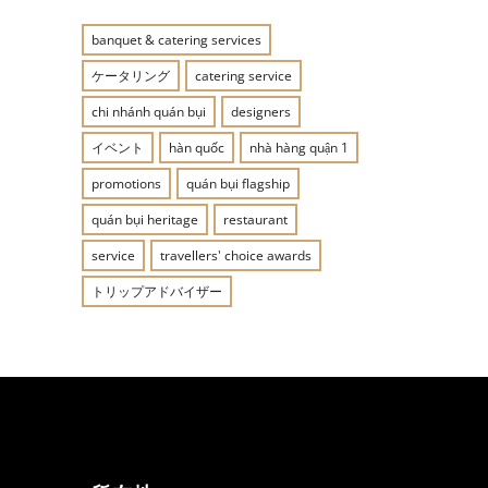
banquet & catering services
ケータリング
catering service
chi nhánh quán bụi
designers
イベント
hàn quốc
nhà hàng quận 1
promotions
quán bụi flagship
quán bụi heritage
restaurant
service
travellers' choice awards
トリップアドバイザー