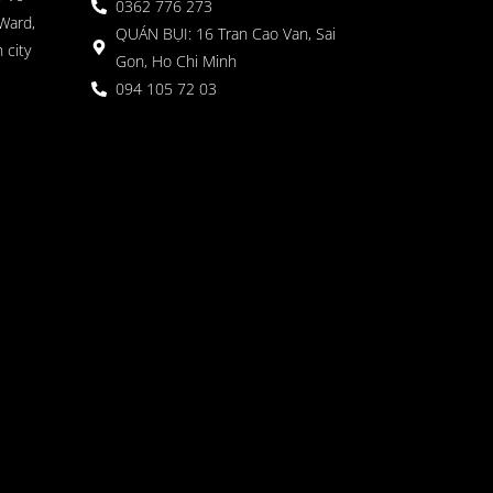
0362 776 273
Ward,
QUÁN BỤI: 16 Tran Cao Van, Sai
 city
Gon, Ho Chi Minh
094 105 72 03