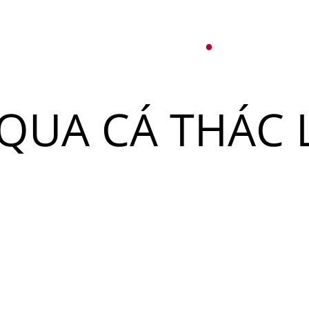
オ
紹介
パーティーサービス
日本語
English
QUA CÁ THÁC 
Tiếng Việt
ュー
メ
한국어
ベント
简体中文
ュー
メ
ベント