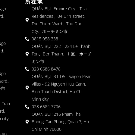
所在地
 Ngo
QUÁN BỤI: Empire City – Tilia
rd、
Residences、04 D11 street、
Thu Thiem Ward、Thu Duc
city、ホーチミン市
0815 958 338
Ngo
QUÁN BỤI: 222 - 224 Le Thanh
rd、
Ton、Ben Thanh、1 区、ホーチ
ミン市
028 6686 8478
Ngo
QUÁN BỤI: 31-D5 , Saigon Pearl
Ward、
Villas - 92 Nguyen Huu Canh,
ン市
Binh Thanh District, Ho Chi
Minh city
 Tran
028 6684 7706
rd,
QUÁN BỤI: 216 Pham Thai
 city
Buong, Tan Phong, Quan 7, Ho
Chi Minh 70000
4 Vo