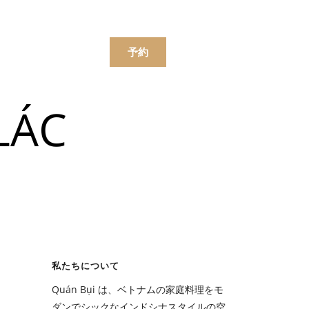
한국어
简体中文
ンラインで注文する
予約
LÁC
ニュー
飲み物
ニュー
私たちについて
飲み物
Quán Bụi は、ベトナムの家庭料理をモ
ダンでシックなインドシナスタイルの空