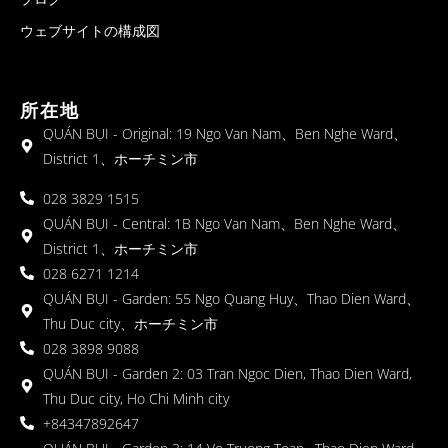
ウェブサイトの構成図
所在地
QUÁN BỤI - Original: 19 Ngo Van Nam、Ben Nghe Ward、
District 1、ホーチミン市
028 3829 1515
QUÁN BỤI - Central: 1B Ngo Van Nam、Ben Nghe Ward、
District 1、ホーチミン市
028 6271 1214
QUÁN BỤI - Garden: 55 Ngo Quang Huy、Thao Dien Ward、
Thu Duc city、ホーチミン市
028 3898 9088
QUÁN BỤI - Garden 2: 03 Tran Ngoc Dien, Thao Dien Ward,
Thu Duc city, Ho Chi Minh city
+84347892647