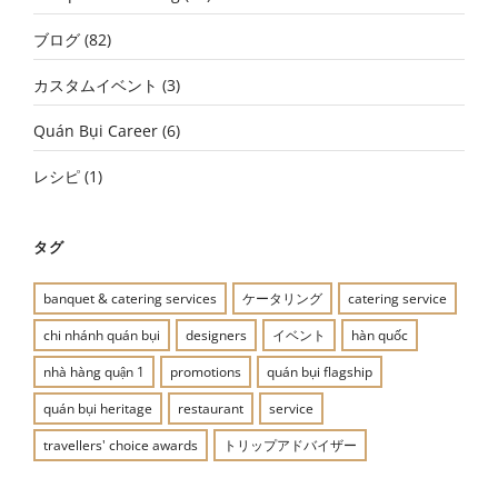
ブログ
(82)
カスタムイベント
(3)
Quán Bụi Career
(6)
レシピ
(1)
タグ
banquet & catering services
ケータリング
catering service
chi nhánh quán bụi
designers
イベント
hàn quốc
nhà hàng quận 1
promotions
quán bụi flagship
quán bụi heritage
restaurant
service
travellers' choice awards
トリップアドバイザー