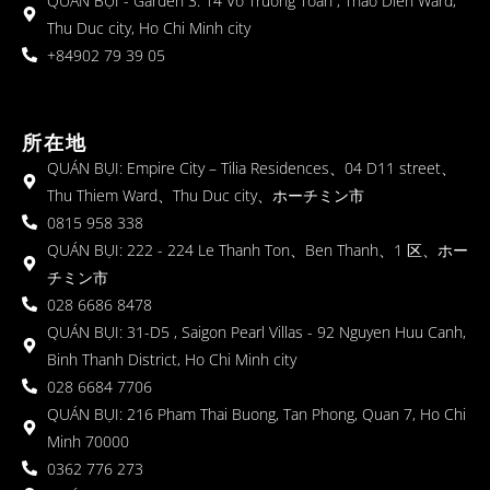
QUÁN BỤI - Garden 3: 14 Vo Truong Toan , Thao Dien Ward,
Thu Duc city, Ho Chi Minh city
+84902 79 39 05
所在地
QUÁN BỤI: Empire City – Tilia Residences、04 D11 street、
Thu Thiem Ward、Thu Duc city、ホーチミン市
0815 958 338
QUÁN BỤI: 222 - 224 Le Thanh Ton、Ben Thanh、1 区、ホー
チミン市
028 6686 8478
QUÁN BỤI: 31-D5 , Saigon Pearl Villas - 92 Nguyen Huu Canh,
Binh Thanh District, Ho Chi Minh city
028 6684 7706
QUÁN BỤI: 216 Pham Thai Buong, Tan Phong, Quan 7, Ho Chi
Minh 70000
0362 776 273