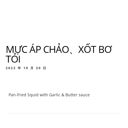
MỰC ÁP CHẢO、XỐT BƠ
TỎI
2022 年 10 月 20 日
Pan-fried Squid with Garlic & Butter sauce