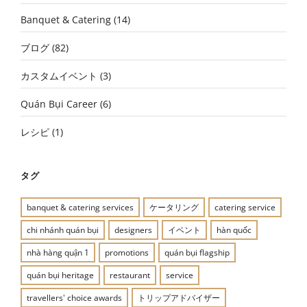
Banquet & Catering
(14)
ブログ
(82)
カスタムイベント
(3)
Quán Bụi Career
(6)
レシピ
(1)
タグ
banquet & catering services
ケータリング
catering service
chi nhánh quán bụi
designers
イベント
hàn quốc
nhà hàng quận 1
promotions
quán bụi flagship
quán bụi heritage
restaurant
service
travellers' choice awards
トリップアドバイザー