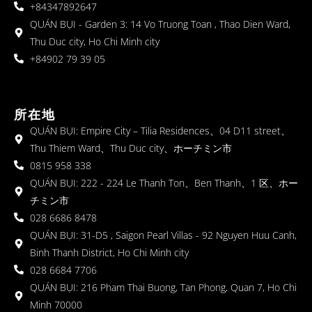
+84347892647
QUÁN BỤI - Garden 3: 14 Vo Truong Toan , Thao Dien Ward,
Thu Duc city, Ho Chi Minh city
+84902 79 39 05
所在地
QUÁN BỤI: Empire City – Tilia Residences、04 D11 street、
Thu Thiem Ward、Thu Duc city、ホーチミン市
0815 958 338
QUÁN BỤI: 222 - 224 Le Thanh Ton、Ben Thanh、1 区、ホー
チミン市
028 6686 8478
QUÁN BỤI: 31-D5 , Saigon Pearl Villas - 92 Nguyen Huu Canh,
Binh Thanh District, Ho Chi Minh city
028 6684 7706
QUÁN BỤI: 216 Pham Thai Buong, Tan Phong, Quan 7, Ho Chi
Minh 70000