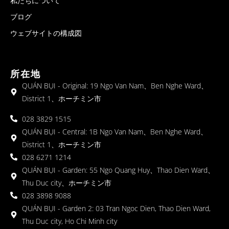
私たちについて
ブログ
ウェブサイトの構成図
所在地
QUÁN BỤI - Original: 19 Ngo Van Nam、Ben Nghe Ward、
District 1、ホーチミン市
028 3829 1515
QUÁN BỤI - Central: 1B Ngo Van Nam、Ben Nghe Ward、
District 1、ホーチミン市
028 6271 1214
QUÁN BỤI - Garden: 55 Ngo Quang Huy、Thao Dien Ward、
Thu Duc city、ホーチミン市
028 3898 9088
QUÁN BỤI - Garden 2: 03 Tran Ngoc Dien, Thao Dien Ward,
Thu Duc city, Ho Chi Minh city