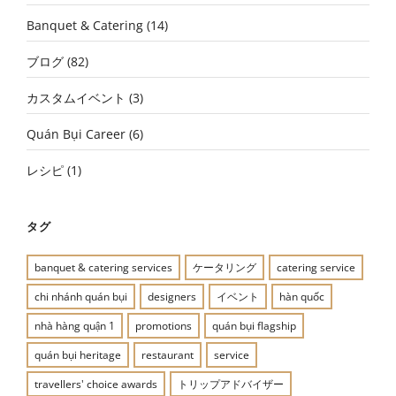
Banquet & Catering
(14)
ブログ
(82)
カスタムイベント
(3)
Quán Bụi Career
(6)
レシピ
(1)
タグ
banquet & catering services
ケータリング
catering service
chi nhánh quán bụi
designers
イベント
hàn quốc
nhà hàng quận 1
promotions
quán bụi flagship
quán bụi heritage
restaurant
service
travellers' choice awards
トリップアドバイザー