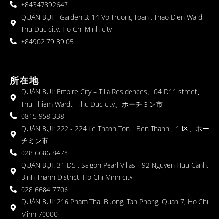
+84347892647
QUÁN BỤI - Garden 3: 14 Vo Truong Toan , Thao Dien Ward,
Thu Duc city, Ho Chi Minh city
+84902 79 39 05
所在地
QUÁN BỤI: Empire City – Tilia Residences、04 D11 street、
Thu Thiem Ward、Thu Duc city、ホーチミン市
0815 958 338
QUÁN BỤI: 222 - 224 Le Thanh Ton、Ben Thanh、1 区、ホー
チミン市
028 6686 8478
QUÁN BỤI: 31-D5 , Saigon Pearl Villas - 92 Nguyen Huu Canh,
Binh Thanh District, Ho Chi Minh city
028 6684 7706
QUÁN BỤI: 216 Pham Thai Buong, Tan Phong, Quan 7, Ho Chi
Minh 70000