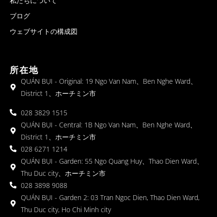
私たちについて
ブログ
ウェブサイトの構成図
所在地
QUÁN BỤI - Original: 19 Ngo Van Nam、Ben Nghe Ward、
District 1、ホーチミン市
028 3829 1515
QUÁN BỤI - Central: 1B Ngo Van Nam、Ben Nghe Ward、
District 1、ホーチミン市
028 6271 1214
QUÁN BỤI - Garden: 55 Ngo Quang Huy、Thao Dien Ward、
Thu Duc city、ホーチミン市
028 3898 9088
QUÁN BỤI - Garden 2: 03 Tran Ngoc Dien, Thao Dien Ward,
Thu Duc city, Ho Chi Minh city