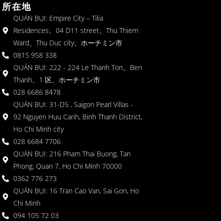
所在地
QUÁN BỤI: Empire City – Tilia
Residences、04 D11 street、Thu Thiem
Ward、Thu Duc city、ホーチミン市
0815 958 338
QUÁN BỤI: 222 - 224 Le Thanh Ton、Ben
Thanh、1 区、ホーチミン市
028 6686 8478
QUÁN BỤI: 31-D5 , Saigon Pearl Villas -
92 Nguyen Huu Canh, Binh Thanh District,
Ho Chi Minh city
028 6684 7706
QUÁN BỤI: 216 Pham Thai Buong, Tan
Phong, Quan 7, Ho Chi Minh 70000
0362 776 273
QUÁN BỤI: 16 Tran Cao Van, Sai Gon, Ho
Chi Minh
094 105 72 03