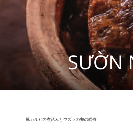
SƯỜN 
豚カルビの煮込みとウズラの卵の鍋煮