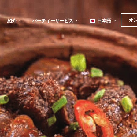
オ
紹介
パーティーサービス
日本語
English
Tiếng Việt
한국어
ュー
メ
ベント
简体中文
ュー
メ
ベント