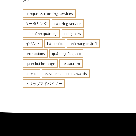
banquet & catering services
ケータリング
catering service
chi nhánh quán bụi
designers
イベント
hàn quốc
nhà hàng quận 1
promotions
quán bụi flagship
quán bụi heritage
restaurant
service
travellers' choice awards
トリップアドバイザー