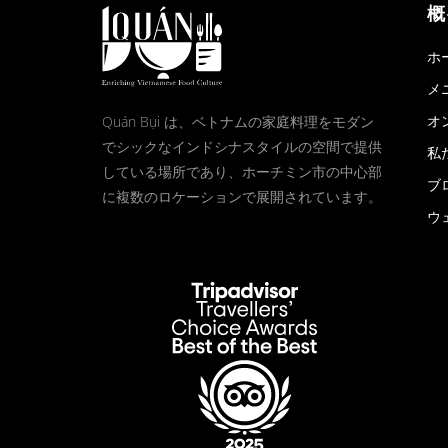
概
ホ
メ
オ
Quán Bụi は、ベトナムの家庭料理をモダン
でシックなインドシナスタイルの空間で提供
私
している場所であり、ホーチミン市の中心部
ブ
に複数のロケーションで展開されています。
ウ