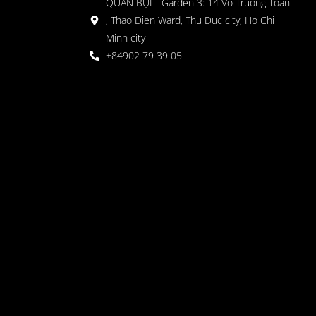
QUÁN BỤI - Garden 3: 14 Vo Truong Toan
, Thao Dien Ward, Thu Duc city, Ho Chi
Minh city
+84902 79 39 05