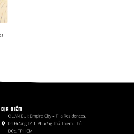
ps
ĐỊA ĐIỂM
QUÁN BỤI: Empire City – Tilia Residences,
04 Đường D11, Phường Thủ Thiêm, Thủ
Đức, TP.HCM