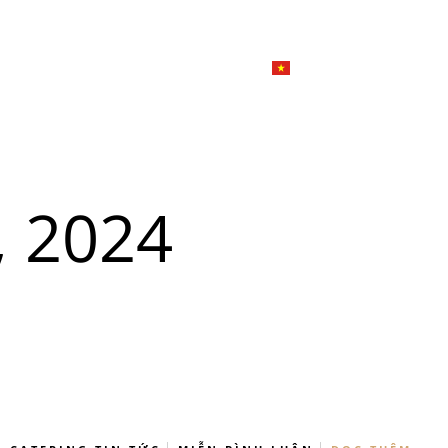
한국
简体
Đặ
Giới thiệu
Dịch vụ tiệc
Tiếng Việt
English
日本語
한국어
u
, 2024
n
Đ
简体中文
u
n
Đ