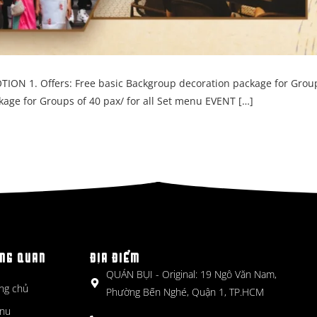
N 1. Offers: Free basic Backgroup decoration package for Grou
kage for Groups of 40 pax/ for all Set menu EVENT […]
NG QUAN
ĐỊA ĐIỂM
QUÁN BỤI - Original: 19 Ngô Văn Nam,
ng chủ
Phường Bến Nghé, Quận 1, TP.HCM
nu