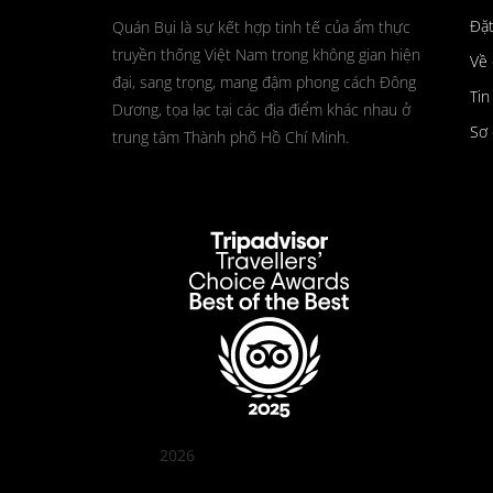
Đặ
Quán Bụi là sự kết hợp tinh tế của ẩm thực
truyền thống Việt Nam trong không gian hiện
Về 
đại, sang trọng, mang đậm phong cách Đông
Tin
Dương, tọa lạc tại các địa điểm khác nhau ở
Sơ 
trung tâm Thành phố Hồ Chí Minh.
2026