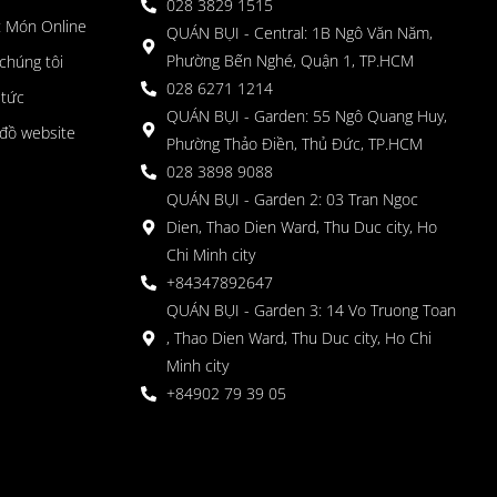
028 3829 1515
t Món Online
QUÁN BỤI - Central: 1B Ngô Văn Năm,
Phường Bến Nghé, Quận 1, TP.HCM
chúng tôi
028 6271 1214
 tức
QUÁN BỤI - Garden: 55 Ngô Quang Huy,
đồ website
Phường Thảo Điền, Thủ Đức, TP.HCM
028 3898 9088
QUÁN BỤI - Garden 2: 03 Tran Ngoc
Dien, Thao Dien Ward, Thu Duc city, Ho
Chi Minh city
+84347892647
QUÁN BỤI - Garden 3: 14 Vo Truong Toan
, Thao Dien Ward, Thu Duc city, Ho Chi
Minh city
+84902 79 39 05