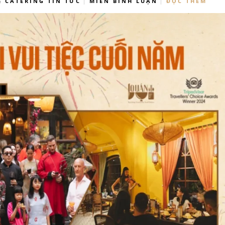
& CATERING
TIN TỨC
MIỄN BÌNH LUẬN
ĐỌC THÊM