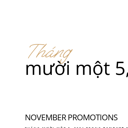
Menu
Địa điểm
Tháng
Men
mười một 5
Thức ă
Men
NOVEMBER PROMOTIONS
Thức ă