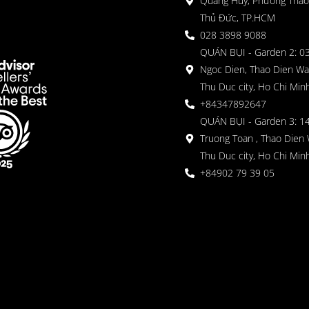
Quang Huy, Phường Thảo
Thủ Đức, TP.HCM
028 3898 9088
QUÁN BỤI - Garden 2: 03
Ngoc Dien, Thao Dien Wa
Thu Duc city, Ho Chi Minh
+84347892647
QUÁN BỤI - Garden 3: 1
Truong Toan , Thao Dien 
Thu Duc city, Ho Chi Minh
+84902 79 39 05