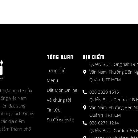
TỔNG QUAN
ĐỊA ĐIỂM
QUÁN BỤI - Original: 19
Trang chủ
Văn Nam, Phường Bến N
Quận 1, TP.HCM
Menu
Đặt Món Online
t hợp tinh tế của
028 3829 1515
hống Việt Nam
QUÁN BỤI - Central: 1B 
Về chúng tôi
hiện đại, sang
Văn Năm, Phường Bến N
Tin tức
 phong cách Đông
Quận 1, TP.HCM
Sơ đồ website
 các địa điểm
028 6271 1214
g tâm Thành phố
QUÁN BỤI - Garden: 55 