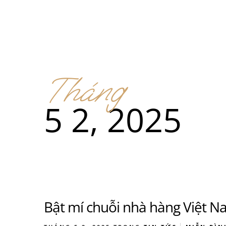
Menu
Địa điểm
Tháng
Men
5 2, 2025
Thức ă
Men
Bật mí chuỗi nhà hàng Việt N
Thức ă