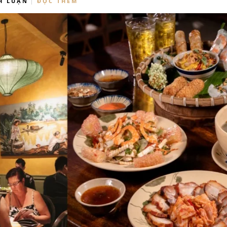
H LUẬN
ĐỌC THÊM