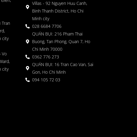
 Điền,
Villas - 92 Nguyen Huu Canh,
Binh Thanh District, Ho Chi
Minh city
 Tran
028 6684 7706
rd,
QUÁN BỤI: 216 Pham Thai
 city
Buong, Tan Phong, Quan 7, Ho
Chi Minh 70000
4 Vo
0362 776 273
Ward,
QUÁN BỤI: 16 Tran Cao Van, Sai
 city
Gon, Ho Chi Minh
094 105 72 03