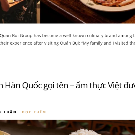
y, Quán Bụi Group has become a well-known culinary brand among 
eir experience after visiting Quán Bụi: “My family and I visited th
n Hàn Quốc gọi tên – ẩm thực Việt đư
H LUẬN
ĐỌC THÊM