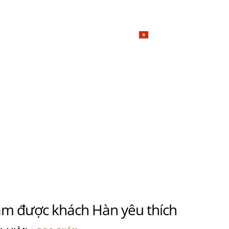
한국
简体
Đặ
Giới thiệu
Dịch vụ tiệc
Tiếng Việt
English
日本語
u
한국어
n
Đ
简体中文
u
am được khách Hàn yêu thích
n
Đ