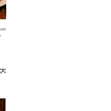
both
e
ợc