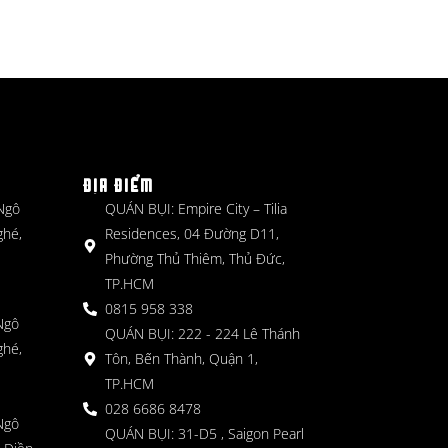
ĐỊA ĐIỂM
 Ngô
QUÁN BỤI: Empire City – Tilia
ghé,
Residences, 04 Đường D11,
Phường Thủ Thiêm, Thủ Đức,
TP.HCM
0815 958 338
Ngô
QUÁN BỤI: 222 - 224 Lê Thánh
ghé,
Tôn, Bến Thành, Quận 1,
TP.HCM
028 6686 8478
Ngô
QUÁN BỤI: 31-D5 , Saigon Pearl