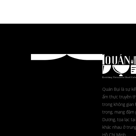
Quán Bụi là sự kế
ẩm thực truyền t
trong không gian 
trọng, mang đậm
Dương, tọa lạc tại
khác nhau ở trun
Hồ Chí Minh.