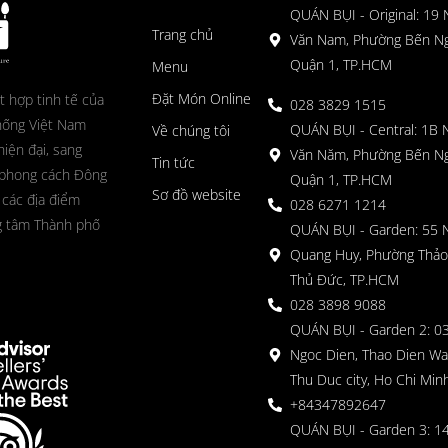
QUÁN BỤI - Original: 19
Trang chủ
Văn Nam, Phường Bến N
Quận 1, TP.HCM
Menu
Đặt Món Online
t hợp tinh tế của
028 3829 1515
hống Việt Nam
QUÁN BỤI - Central: 1B 
Về chúng tôi
hiện đại, sang
Văn Năm, Phường Bến N
Tin tức
 phong cách Đông
Quận 1, TP.HCM
Sơ đồ website
 các địa điểm
028 6271 1214
g tâm Thành phố
QUÁN BỤI - Garden: 55 
Quang Huy, Phường Thảo
Thủ Đức, TP.HCM
028 3898 9088
QUÁN BỤI - Garden 2: 03
Ngoc Dien, Thao Dien Wa
Thu Duc city, Ho Chi Minh
+84347892647
QUÁN BỤI - Garden 3: 1