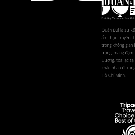
Quán Bụi là sự kế
ẩm thực truyền t
trong không gian 
trọng, mang đậm
Dương, tọa lạc tại
khác nhau ở trun
Hồ Chí Minh.