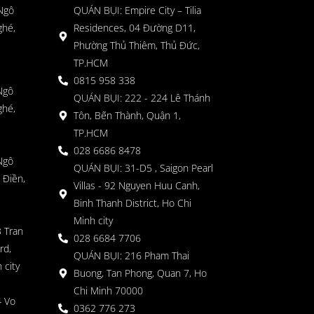
 Ngô
QUÁN BỤI: Empire City – Tilia
ghé,
Residences, 04 Đường D11,
Phường Thủ Thiêm, Thủ Đức,
TP.HCM
0815 958 338
Ngô
QUÁN BỤI: 222 - 224 Lê Thánh
ghé,
Tôn, Bến Thành, Quận 1,
TP.HCM
028 6686 8478
Ngô
QUÁN BỤI: 31-D5 , Saigon Pearl
 Điền,
Villas - 92 Nguyen Huu Canh,
Binh Thanh District, Ho Chi
Minh city
 Tran
028 6684 7706
rd,
QUÁN BỤI: 216 Pham Thai
 city
Buong, Tan Phong, Quan 7, Ho
Chi Minh 70000
4 Vo
0362 776 273