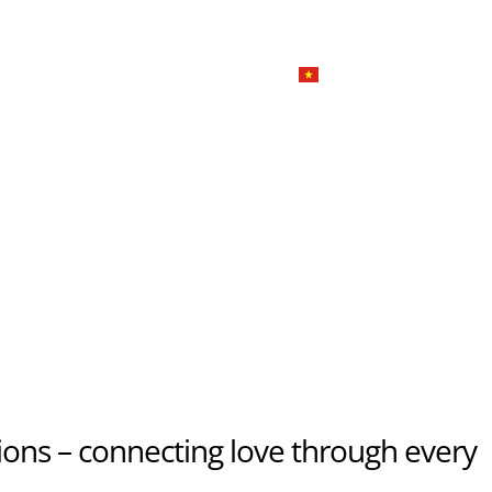
한국
简体
Đặ
Giới thiệu
Dịch vụ tiệc
Tiếng Việt
English
日本語
u
한국어
n
Đ
简体中文
u
ons – connecting love through every
n
Đ