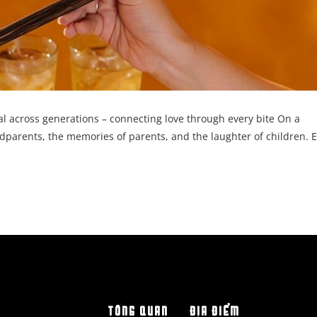
 across generations – connecting love through every bite On a
ndparents, the memories of parents, and the laughter of children. 
TỔNG QUAN
ĐỊA ĐIỂM