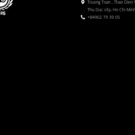
Truong Toan , Thao Dien 
Thu Duc city, Ho Chi Minh
+84902 79 39 05
 Garden
oor seating