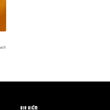
Each
ĐỊA ĐIỂM