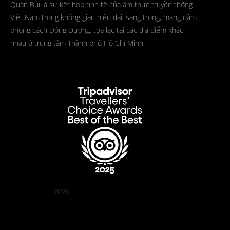
Quán Bụi là sự kết hợp tinh tế của ẩm thực truyền thống
Việt Nam trong không gian hiện đại, sang trọng, mang đậm
phong cách Đông Dương, tọa lạc tại các địa điểm khác
nhau ở trung tâm Thành phố Hồ Chí Minh.
2026