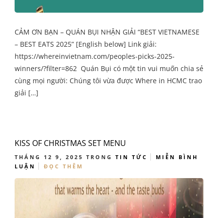
CẢM ƠN BẠN – QUÁN BỤI NHẬN GIẢI “BEST VIETNAMESE
– BEST EATS 2025” [English below] Link giải:
https://whereinvietnam.com/peoples-picks-2025-
winners/?filter=862 Quán Bụi có một tin vui muốn chia sẻ
cùng mọi người: Chúng tôi vừa được Where in HCMC trao
giải […]
KISS OF CHRISTMAS SET MENU
THÁNG 12 9, 2025
TRONG
TIN TỨC
MIỄN BÌNH
LUẬN
ĐỌC THÊM