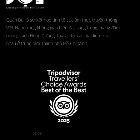
Quán Bụi là sự kết hợp tinh tế của ẩm thực truyền thống
Việt Nam trong không gian hiện đại, sang trọng, mang đậm
phong cách Đông Dương, tọa lạc tại các địa điểm khác
nhau ở trung tâm Thành phố Hồ Chí Minh.
2026