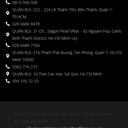
0815 958 338
QUÁN BỤI: 222 - 224 Lê Thánh Tôn, Bến Thành, Quận 1,
TP.HCM
028 6686 8478
QUÁN BỤI: 31-D5 , Saigon Pearl Villas - 92 Nguyen Huu Canh,
Binh Thanh District, Ho Chi Minh city
028 6684 7706
QUÁN BỤI: 216 Pham Thai Buong, Tan Phong, Quan 7, Ho Chi
Minh 70000
0362 776 273
QUÁN BỤI: 16 Tran Cao Van, Sai Gon, Ho Chi Minh
094 105 72 03
2026 © Copyright Quán Bụi Group – Build with love
by Ultimate Index