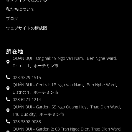
私たちについて
ブログ
ウェブサイトの構成図
所在地
QUÁN BỤI - Original: 19 Ngo Van Nam、Ben Nghe Ward、
District 1、ホーチミン市
028 3829 1515
QUÁN BỤI - Central: 1B Ngo Van Nam、Ben Nghe Ward、
District 1、ホーチミン市
028 6271 1214
QUÁN BỤI - Garden: 55 Ngo Quang Huy、Thao Dien Ward、
Thu Duc city、ホーチミン市
028 3898 9088
QUÁN BỤI - Garden 2: 03 Tran Ngoc Dien, Thao Dien Ward,