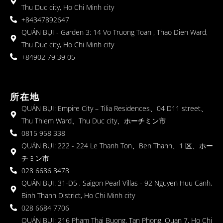
Thu Duc city, Ho Chi Minh city
+84347892647
QUÁN BỤI - Garden 3: 14 Vo Truong Toan , Thao Dien Ward,
Thu Duc city, Ho Chi Minh city
+84902 79 39 05
所在地
QUÁN BỤI: Empire City – Tilia Residences、04 D11 street、
Thu Thiem Ward、Thu Duc city、ホーチミン市
0815 958 338
QUÁN BỤI: 222 - 224 Le Thanh Ton、Ben Thanh、1 区、ホー
チミン市
028 6686 8478
QUÁN BỤI: 31-D5 , Saigon Pearl Villas - 92 Nguyen Huu Canh,
Binh Thanh District, Ho Chi Minh city
028 6684 7706
QUÁN BỤI: 216 Pham Thai Buong, Tan Phong, Quan 7, Ho Chi