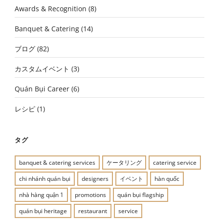
Awards & Recognition
(8)
Banquet & Catering
(14)
ブログ
(82)
カスタムイベント
(3)
Quán Bụi Career
(6)
レシピ
(1)
タグ
banquet & catering services
ケータリング
catering service
chi nhánh quán bụi
designers
イベント
hàn quốc
nhà hàng quận 1
promotions
quán bụi flagship
quán bụi heritage
restaurant
service