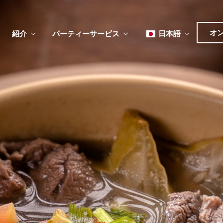
オ
紹介
パーティーサービス
日本語
English
Tiếng Việt
ュー
メ
한국어
ベント
简体中文
ュー
メ
ベント