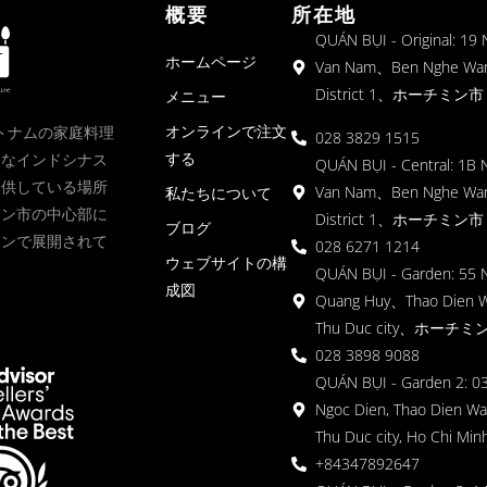
概要
所在地
QUÁN BỤI - Original: 19
ホームページ
Van Nam、Ben Nghe Wa
District 1、ホーチミン市
メニュー
オンラインで注文
、ベトナムの家庭料理
028 3829 1515
する
クなインドシナス
QUÁN BỤI - Central: 1B 
提供している場所
Van Nam、Ben Nghe Wa
私たちについて
ミン市の中心部に
District 1、ホーチミン市
ブログ
ョンで展開されて
028 6271 1214
ウェブサイトの構
QUÁN BỤI - Garden: 55 
成図
Quang Huy、Thao Dien 
Thu Duc city、ホーチミ
028 3898 9088
QUÁN BỤI - Garden 2: 03
Ngoc Dien, Thao Dien Wa
Thu Duc city, Ho Chi Minh
+84347892647