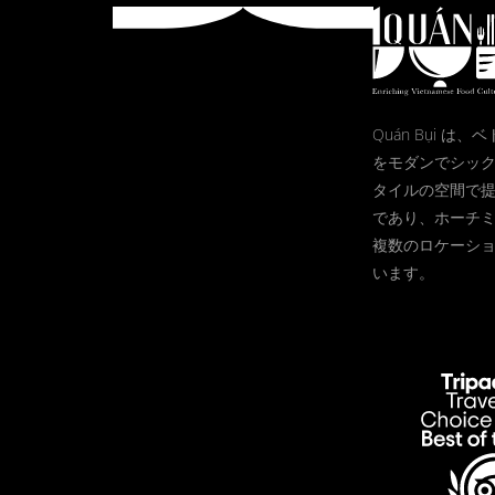
Quán Bụi は
をモダンでシッ
タイルの空間で
であり、ホーチ
複数のロケーシ
います。