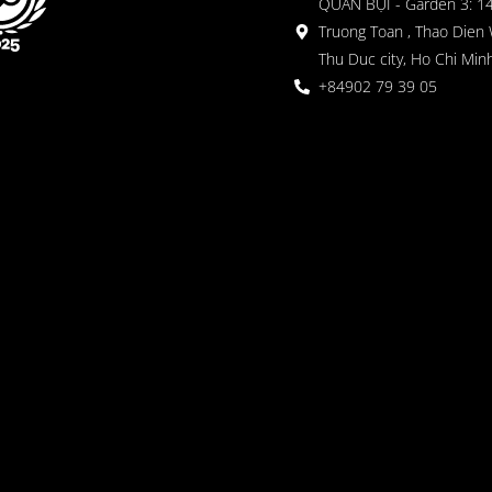
QUÁN BỤI - Garden 3: 1
Truong Toan , Thao Dien 
Thu Duc city, Ho Chi Minh
+84902 79 39 05
 ガーデン
oor seating