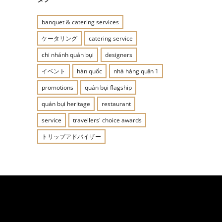
banquet & catering services
ケータリング
catering service
chi nhánh quán bụi
designers
イベント
hàn quốc
nhà hàng quận 1
promotions
quán bụi flagship
quán bụi heritage
restaurant
service
travellers' choice awards
トリップアドバイザー