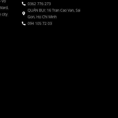
4 Vo
0362 776 273
Ward,
QUÁN BỤI: 16 Tran Cao Van, Sai
 city
Gon, Ho Chi Minh
094 105 72 03