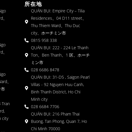
所在地
 Ngo
QUÁN BỤI: Empire City – Tilia
rd、
Residences、04 D11 street、
Thu Thiem Ward、Thu Duc
city、ホーチミン市
0815 958 338
Ngo
QUÁN BỤI: 222 - 224 Le Thanh
rd、
Ton、Ben Thanh、1 区、ホーチ
ミン市
028 6686 8478
Ngo
QUÁN BỤI: 31-D5 , Saigon Pearl
Ward、
Villas - 92 Nguyen Huu Canh,
ン市
Binh Thanh District, Ho Chi
Minh city
 Tran
028 6684 7706
rd,
QUÁN BỤI: 216 Pham Thai
 city
Buong, Tan Phong, Quan 7, Ho
Chi Minh 70000