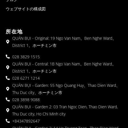
ウェブサイトの構成図
所在地
QUÁN BỤI - Original: 19 Ngo Van Nam、Ben Nghe Ward、
District 1、ホーチミン市
028 3829 1515
QUÁN BỤI - Central: 1B Ngo Van Nam、Ben Nghe Ward、
District 1、ホーチミン市
028 6271 1214
QUÁN BỤI - Garden: 55 Ngo Quang Huy、Thao Dien Ward、
Thu Duc city、ホーチミン市
028 3898 9088
QUÁN BỤI - Garden 2: 03 Tran Ngoc Dien, Thao Dien Ward,
Thu Duc city, Ho Chi Minh city
+84347892647