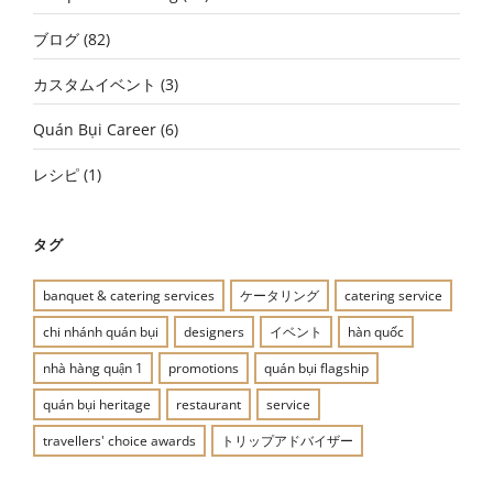
ブログ
(82)
カスタムイベント
(3)
Quán Bụi Career
(6)
レシピ
(1)
タグ
banquet & catering services
ケータリング
catering service
chi nhánh quán bụi
designers
イベント
hàn quốc
nhà hàng quận 1
promotions
quán bụi flagship
quán bụi heritage
restaurant
service
travellers' choice awards
トリップアドバイザー