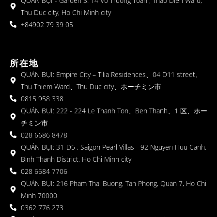
QUÁN BỤI - Garden 3: 14 Vo Truong Toan , Thao Dien Ward,
Thu Duc city, Ho Chi Minh city
+84902 79 39 05
所在地
QUÁN BỤI: Empire City – Tilia Residences、04 D11 street、
Thu Thiem Ward、Thu Duc city、ホーチミン市
0815 958 338
QUÁN BỤI: 222 - 224 Le Thanh Ton、Ben Thanh、1 区、ホー
チミン市
028 6686 8478
QUÁN BỤI: 31-D5 , Saigon Pearl Villas - 92 Nguyen Huu Canh,
Binh Thanh District, Ho Chi Minh city
028 6684 7706
QUÁN BỤI: 216 Pham Thai Buong, Tan Phong, Quan 7, Ho Chi
Minh 70000
0362 776 273