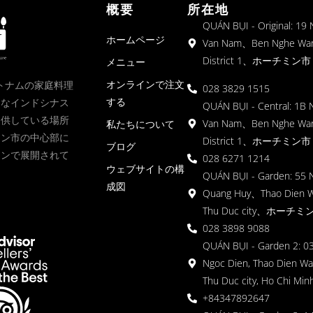
概要
所在地
QUÁN BỤI - Original: 19
ホームページ
Van Nam、Ben Nghe Wa
District 1、ホーチミン市
メニュー
オンラインで注文
、ベトナムの家庭料理
028 3829 1515
する
クなインドシナス
QUÁN BỤI - Central: 1B 
提供している場所
Van Nam、Ben Nghe Wa
私たちについて
ミン市の中心部に
District 1、ホーチミン市
ブログ
ョンで展開されて
028 6271 1214
ウェブサイトの構
QUÁN BỤI - Garden: 55 
成図
Quang Huy、Thao Dien 
Thu Duc city、ホーチミ
028 3898 9088
QUÁN BỤI - Garden 2: 03
Ngoc Dien, Thao Dien Wa
Thu Duc city, Ho Chi Minh
+84347892647