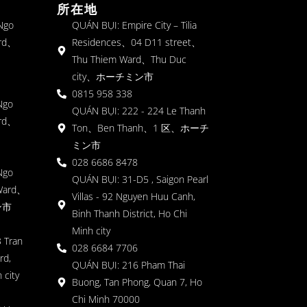
所在地
 Ngo
QUÁN BỤI: Empire City – Tilia
rd、
Residences、04 D11 street、
Thu Thiem Ward、Thu Duc
city、ホーチミン市
0815 958 338
Ngo
QUÁN BỤI: 222 - 224 Le Thanh
rd、
Ton、Ben Thanh、1 区、ホーチ
ミン市
028 6686 8478
Ngo
QUÁN BỤI: 31-D5 , Saigon Pearl
Ward、
Villas - 92 Nguyen Huu Canh,
ン市
Binh Thanh District, Ho Chi
Minh city
 Tran
028 6684 7706
rd,
QUÁN BỤI: 216 Pham Thai
 city
Buong, Tan Phong, Quan 7, Ho
Chi Minh 70000