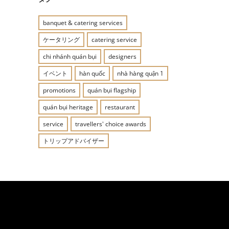
banquet & catering services
ケータリング
catering service
chi nhánh quán bụi
designers
イベント
hàn quốc
nhà hàng quận 1
promotions
quán bụi flagship
quán bụi heritage
restaurant
service
travellers' choice awards
トリップアドバイザー