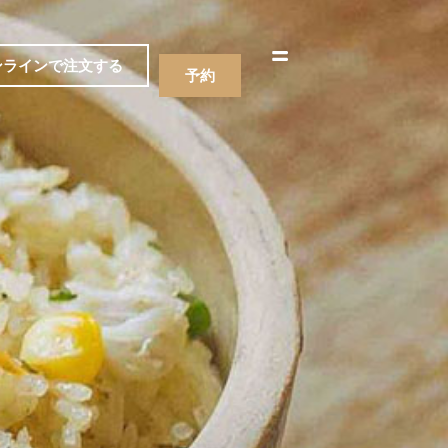
한국어
简体中文
ンラインで注文する
予約
ニュー
飲み物
ニュー
飲み物