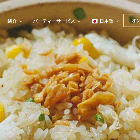
オ
紹介
パーティーサービス
日本語
English
Tiếng Việt
ュー
メ
한국어
ベント
简体中文
ュー
メ
ベント