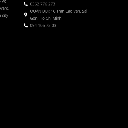
4 Vo
0362 776 273
Ward,
QUÁN BỤI: 16 Tran Cao Van, Sai
 city
Gon, Ho Chi Minh
094 105 72 03