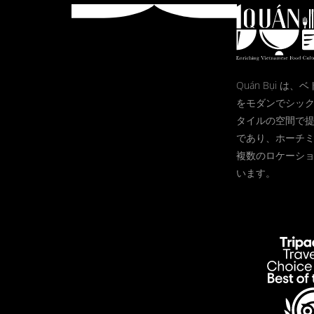
Quán Bụi は
をモダンでシッ
タイルの空間で
であり、ホーチ
複数のロケーシ
います。