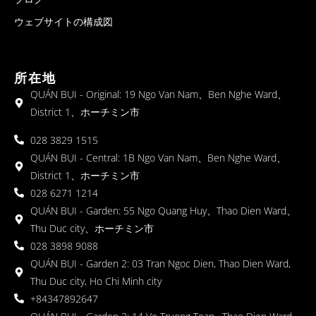
ウェブサイトの構成図
所在地
QUÁN BỤI - Original: 19 Ngo Van Nam、Ben Nghe Ward、
District 1、ホーチミン市
028 3829 1515
QUÁN BỤI - Central: 1B Ngo Van Nam、Ben Nghe Ward、
District 1、ホーチミン市
028 6271 1214
QUÁN BỤI - Garden: 55 Ngo Quang Huy、Thao Dien Ward、
Thu Duc city、ホーチミン市
028 3898 9088
QUÁN BỤI - Garden 2: 03 Tran Ngoc Dien, Thao Dien Ward,
Thu Duc city, Ho Chi Minh city
+84347892647