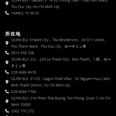
QUÁN BỤI - Garden 3: 14 Vo Truong Toan , Thao Dien Ward,
Thu Duc city, Ho Chi Minh city
+84902 79 39 05
所在地
QUÁN BỤI: Empire City – Tilia Residences、04 D11 street、
Thu Thiem Ward、Thu Duc city、ホーチミン市
0815 958 338
QUÁN BỤI: 222 - 224 Le Thanh Ton、Ben Thanh、1 区、ホー
チミン市
028 6686 8478
QUÁN BỤI: 31-D5 , Saigon Pearl Villas - 92 Nguyen Huu Canh,
Binh Thanh District, Ho Chi Minh city
028 6684 7706
QUÁN BỤI: 216 Pham Thai Buong, Tan Phong, Quan 7, Ho Chi
Minh 70000
0362 776 273