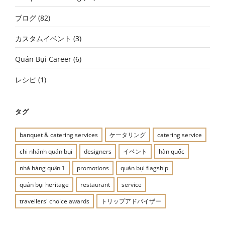
ブログ
(82)
カスタムイベント
(3)
Quán Bụi Career
(6)
レシピ
(1)
タグ
banquet & catering services
ケータリング
catering service
chi nhánh quán bụi
designers
イベント
hàn quốc
nhà hàng quận 1
promotions
quán bụi flagship
quán bụi heritage
restaurant
service
travellers' choice awards
トリップアドバイザー