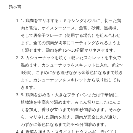
指示書:
1. 鶏肉をマリネする：ミキシングボウルに、切った鶏
肉と醤油、オイスターソース、魚醤、砂糖、黒胡椒、
そして唐辛子フレーク（使用する場合）を組み合わせ
ます。全ての鶏肉が均等にコーティングされるようよ
く混ぜます。鶏肉を約15〜30分間マリネさせます。
2. カシューナッツを焼く：乾いたスキレットを中火で
温めます。カシューナッツをスキレットに入れ、約2〜
3分間、こまめにかき混ぜながら金茶色になるまで焼き
ます。カシューナッツをスキレットから取り出してお
きます。
3. 鶏肉を炒める：大きなフライパンまたは中華鍋に、
植物油を中高火で温めます。みじん切りにしたにんに
くを加え、香りが立つまで約30秒間炒めます。それか
ら、マリネした鶏肉を加え、鶏肉が完全に火が通り、
わずかに茶色になるまで約4〜5分間炒めます。
4. 野菜を加える：スライスしたタマネギ、赤パプリ