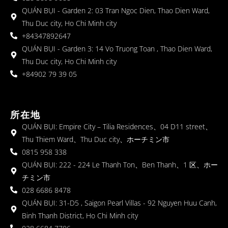
QUÁN BỤI - Garden 2: 03 Tran Ngoc Dien, Thao Dien Ward,
Thu Duc city, Ho Chi Minh city
+84347892647
QUÁN BỤI - Garden 3: 14 Vo Truong Toan , Thao Dien Ward,
Thu Duc city, Ho Chi Minh city
+84902 79 39 05
所在地
QUÁN BỤI: Empire City – Tilia Residences、04 D11 street、
Thu Thiem Ward、Thu Duc city、ホーチミン市
0815 958 338
QUÁN BỤI: 222 - 224 Le Thanh Ton、Ben Thanh、1 区、ホー
チミン市
028 6686 8478
QUÁN BỤI: 31-D5 , Saigon Pearl Villas - 92 Nguyen Huu Canh,
Binh Thanh District, Ho Chi Minh city