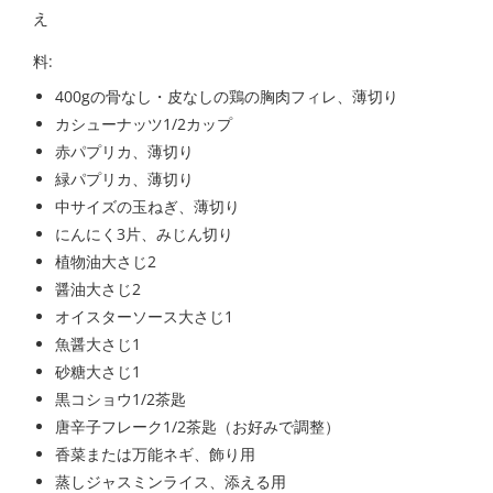
え
料:
400gの骨なし・皮なしの鶏の胸肉フィレ、薄切り
カシューナッツ1/2カップ
赤パプリカ、薄切り
緑パプリカ、薄切り
中サイズの玉ねぎ、薄切り
にんにく3片、みじん切り
植物油大さじ2
醤油大さじ2
オイスターソース大さじ1
魚醤大さじ1
砂糖大さじ1
黒コショウ1/2茶匙
唐辛子フレーク1/2茶匙（お好みで調整）
香菜または万能ネギ、飾り用
蒸しジャスミンライス、添える用