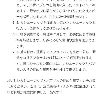
カ、そして青パプリカを鶏肉の入ったフライパンに加
えます。野菜が少し柔らかくなりつつもまだクリスピ
ーな状態になるまで、さらに2〜3分間炒めます。
5. カシューナッツを加える：焼いたカシューナッツを
投入し、全体をよく混ぜ合わせます。
6. 味を調整する：料理を味見して、必要に応じて調味
料を調整します。好みに応じて醤油や魚醤を追加でき
ます。
7. 盛り付けて提供する：フライパンを火から外し、新
鮮なコリアンダーまたは刻んだネギで料理を飾りま
す。蒸しジャスミン米の上に、カシューナッツとパプ
リカ入りの炒めた鶏肉を盛り付けて提供します。
おいしいカシューナッツとパプリカの炒めた鶏フィレをお楽
しみください。これは、活気あるベトナム料理に触発された
味と食感が完璧に調和した一品です！