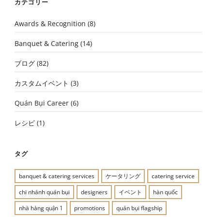
カテゴリー
Awards & Recognition
(8)
Banquet & Catering
(14)
ブログ
(82)
カスタムイベント
(3)
Quán Bụi Career
(6)
レシピ
(1)
タグ
banquet & catering services
ケータリング
catering service
chi nhánh quán bụi
designers
イベント
hàn quốc
nhà hàng quận 1
promotions
quán bụi flagship