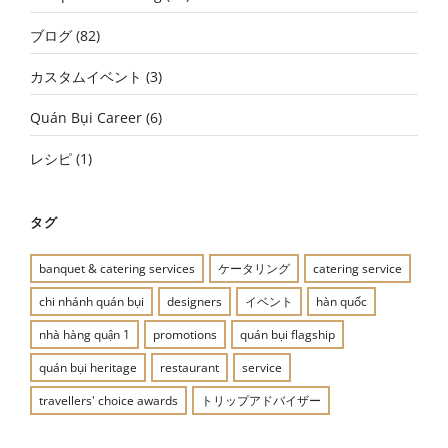
ブログ
(82)
カスタムイベント
(3)
Quán Bụi Career
(6)
レシピ
(1)
タグ
banquet & catering services
ケータリング
catering service
chi nhánh quán bụi
designers
イベント
hàn quốc
nhà hàng quận 1
promotions
quán bụi flagship
quán bụi heritage
restaurant
service
travellers' choice awards
トリップアドバイザー