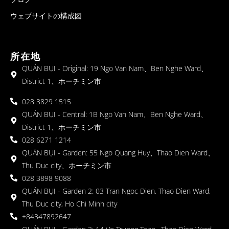
ウェブサイトの構成図
所在地
QUÁN BỤI - Original: 19 Ngo Van Nam、Ben Nghe Ward、
District 1、ホーチミン市
028 3829 1515
QUÁN BỤI - Central: 1B Ngo Van Nam、Ben Nghe Ward、
District 1、ホーチミン市
028 6271 1214
QUÁN BỤI - Garden: 55 Ngo Quang Huy、Thao Dien Ward、
Thu Duc city、ホーチミン市
028 3898 9088
QUÁN BỤI - Garden 2: 03 Tran Ngoc Dien, Thao Dien Ward,
Thu Duc city, Ho Chi Minh city
+84347892647