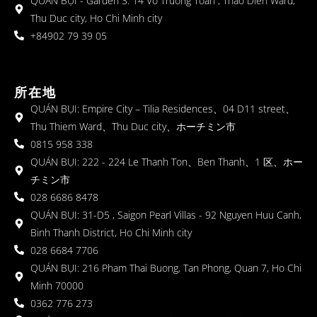
QUÁN BỤI - Garden 3: 14 Vo Truong Toan , Thao Dien Ward,
Thu Duc city, Ho Chi Minh city
+84902 79 39 05
所在地
QUÁN BỤI: Empire City – Tilia Residences、04 D11 street、
Thu Thiem Ward、Thu Duc city、ホーチミン市
0815 958 338
QUÁN BỤI: 222 - 224 Le Thanh Ton、Ben Thanh、1 区、ホー
チミン市
028 6686 8478
QUÁN BỤI: 31-D5 , Saigon Pearl Villas - 92 Nguyen Huu Canh,
Binh Thanh District, Ho Chi Minh city
028 6684 7706
QUÁN BỤI: 216 Pham Thai Buong, Tan Phong, Quan 7, Ho Chi
Minh 70000
0362 776 273