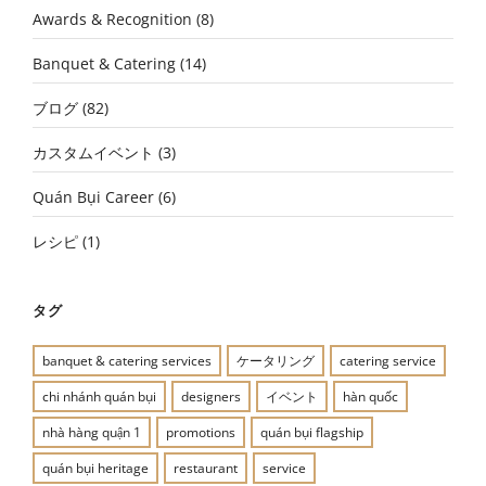
Awards & Recognition
(8)
Banquet & Catering
(14)
ブログ
(82)
カスタムイベント
(3)
Quán Bụi Career
(6)
レシピ
(1)
タグ
banquet & catering services
ケータリング
catering service
chi nhánh quán bụi
designers
イベント
hàn quốc
nhà hàng quận 1
promotions
quán bụi flagship
quán bụi heritage
restaurant
service