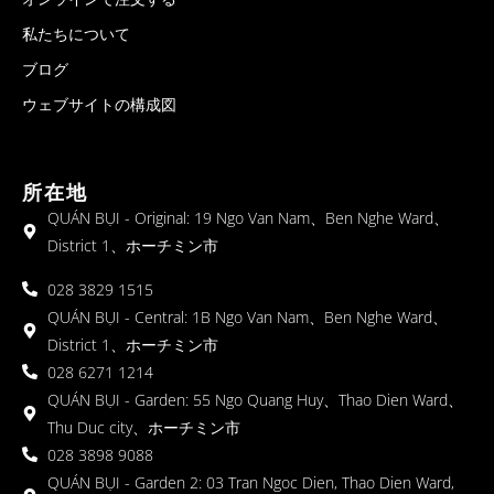
私たちについて
ブログ
ウェブサイトの構成図
所在地
QUÁN BỤI - Original: 19 Ngo Van Nam、Ben Nghe Ward、
District 1、ホーチミン市
028 3829 1515
QUÁN BỤI - Central: 1B Ngo Van Nam、Ben Nghe Ward、
District 1、ホーチミン市
028 6271 1214
QUÁN BỤI - Garden: 55 Ngo Quang Huy、Thao Dien Ward、
Thu Duc city、ホーチミン市
028 3898 9088
QUÁN BỤI - Garden 2: 03 Tran Ngoc Dien, Thao Dien Ward,