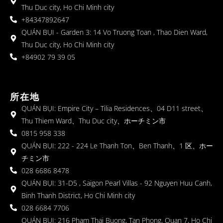
Thu Duc city, Ho Chi Minh city
+84347892647
QUÁN BỤI - Garden 3: 14 Vo Truong Toan , Thao Dien Ward,
Thu Duc city, Ho Chi Minh city
+84902 79 39 05
所在地
QUÁN BỤI: Empire City – Tilia Residences、04 D11 street、
Thu Thiem Ward、Thu Duc city、ホーチミン市
0815 958 338
QUÁN BỤI: 222 - 224 Le Thanh Ton、Ben Thanh、1 区、ホー
チミン市
028 6686 8478
QUÁN BỤI: 31-D5 , Saigon Pearl Villas - 92 Nguyen Huu Canh,
Binh Thanh District, Ho Chi Minh city
028 6684 7706
QUÁN BỤI: 216 Pham Thai Buong, Tan Phong, Quan 7, Ho Chi