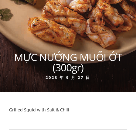
MỰC NƯỚNG MUỐI ỚT
(300gr)
2023 年 9 月 27 日
Grilled Squid with Salt & Chili