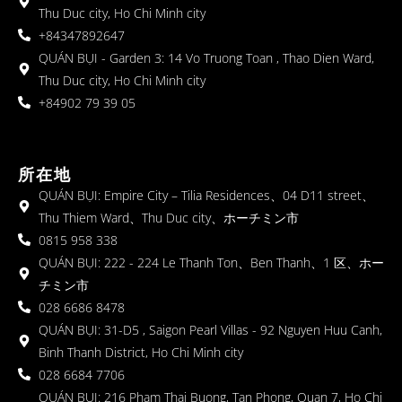
Thu Duc city, Ho Chi Minh city
+84347892647
QUÁN BỤI - Garden 3: 14 Vo Truong Toan , Thao Dien Ward,
Thu Duc city, Ho Chi Minh city
+84902 79 39 05
所在地
QUÁN BỤI: Empire City – Tilia Residences、04 D11 street、
Thu Thiem Ward、Thu Duc city、ホーチミン市
0815 958 338
QUÁN BỤI: 222 - 224 Le Thanh Ton、Ben Thanh、1 区、ホー
チミン市
028 6686 8478
QUÁN BỤI: 31-D5 , Saigon Pearl Villas - 92 Nguyen Huu Canh,
Binh Thanh District, Ho Chi Minh city
028 6684 7706
QUÁN BỤI: 216 Pham Thai Buong, Tan Phong, Quan 7, Ho Chi