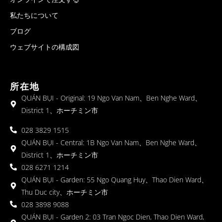
私たちについて
ブログ
ウェブサイトの構成図
所在地
QUÁN BỤI - Original: 19 Ngo Van Nam、Ben Nghe Ward、
District 1、ホーチミン市
028 3829 1515
QUÁN BỤI - Central: 1B Ngo Van Nam、Ben Nghe Ward、
District 1、ホーチミン市
028 6271 1214
QUÁN BỤI - Garden: 55 Ngo Quang Huy、Thao Dien Ward、
Thu Duc city、ホーチミン市
028 3898 9088
QUÁN BỤI - Garden 2: 03 Tran Ngoc Dien, Thao Dien Ward,