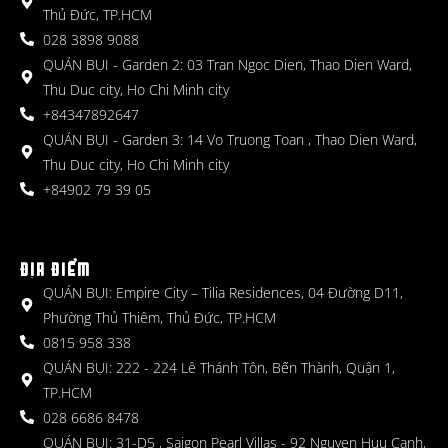
Thủ Đức, TP.HCM
028 3898 9088
QUÁN BỤI - Garden 2: 03 Tran Ngoc Dien, Thao Dien Ward,
Thu Duc city, Ho Chi Minh city
+84347892647
QUÁN BỤI - Garden 3: 14 Vo Truong Toan , Thao Dien Ward,
Thu Duc city, Ho Chi Minh city
+84902 79 39 05
ĐỊA ĐIỂM
QUÁN BỤI: Empire City – Tilia Residences, 04 Đường D11,
Phường Thủ Thiêm, Thủ Đức, TP.HCM
0815 958 338
QUÁN BỤI: 222 - 224 Lê Thánh Tôn, Bến Thành, Quận 1,
TP.HCM
028 6686 8478
QUÁN BỤI: 31-D5 , Saigon Pearl Villas - 92 Nguyen Huu Canh,