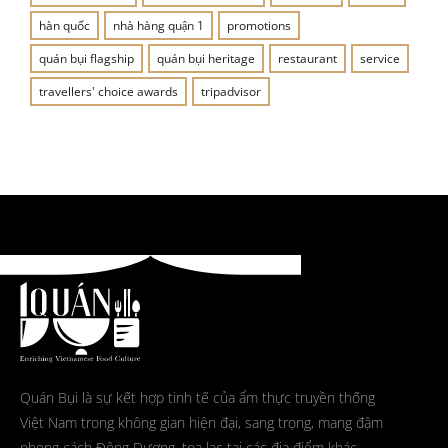
hàn quốc
nhà hàng quận 1
promotions
quán bụi flagship
quán bụi heritage
restaurant
service
travellers' choice awards
tripadvisor
Quán Bụi là sự kết hợp tinh tế của ẩm thực truyền thống
Việt Nam trong không gian hiện đại, sang trọng, mang đậm
phong cách Đông Dương, tọa lạc tại các địa điểm khác