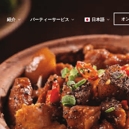
オ
紹介
パーティーサービス
日本語
English
Tiếng Việt
한국어
ュー
メ
ベント
简体中文
ュー
メ
ベント