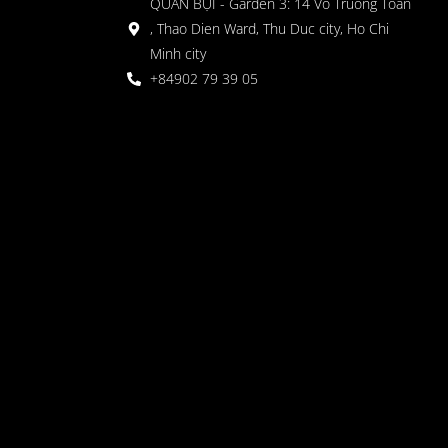
QUÁN BỤI - Garden 3: 14 Vo Truong Toan
, Thao Dien Ward, Thu Duc city, Ho Chi
Minh city
+84902 79 39 05