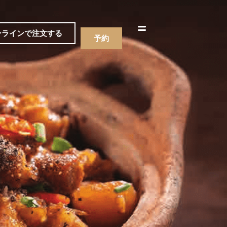
한국어
简体中文
ンラインで注文する
予約
ニュー
飲み物
ニュー
飲み物