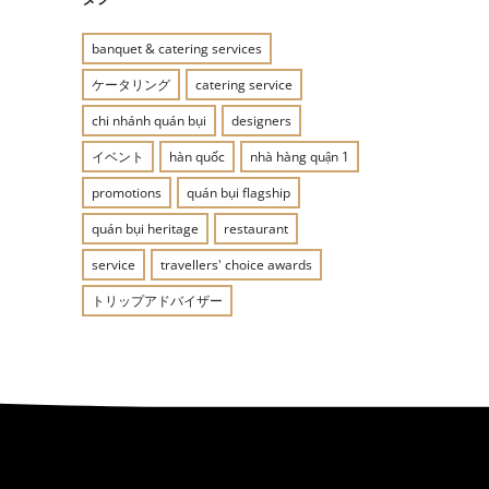
banquet & catering services
ケータリング
catering service
chi nhánh quán bụi
designers
イベント
hàn quốc
nhà hàng quận 1
promotions
quán bụi flagship
quán bụi heritage
restaurant
service
travellers' choice awards
トリップアドバイザー