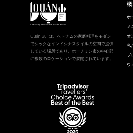
概
ホ
メ
オ
Quán Bụi は、ベトナムの家庭料理をモダン
でシックなインドシナスタイルの空間で提供
私
している場所であり、ホーチミン市の中心部
ブ
に複数のロケーションで展開されています。
ウ