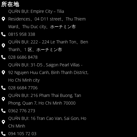
所在地
QUÁN BỤI: Empire City – Tilia
Residences、04 D11 street、Thu Thiem
Ward、Thu Duc city、ホーチミン市
0815 958 338
QUÁN BỤI: 222 - 224 Le Thanh Ton、Ben
Thanh、1 区、ホーチミン市
028 6686 8478
QUÁN BỤI: 31-D5 , Saigon Pearl Villas -
92 Nguyen Huu Canh, Binh Thanh District,
Ho Chi Minh city
028 6684 7706
QUÁN BỤI: 216 Pham Thai Buong, Tan
Phong, Quan 7, Ho Chi Minh 70000
0362 776 273
QUÁN BỤI: 16 Tran Cao Van, Sai Gon, Ho
Chi Minh
094 105 72 03