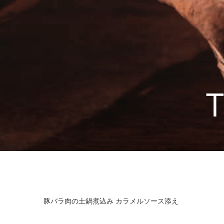
T
豚バラ肉の土鍋煮込み カラメルソース添え