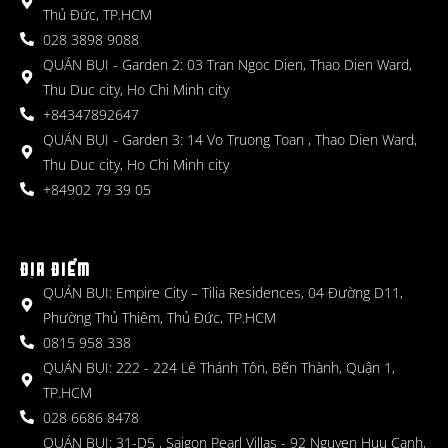
Thủ Đức, TP.HCM
028 3898 9088
QUÁN BỤI - Garden 2: 03 Tran Ngoc Dien, Thao Dien Ward,
Thu Duc city, Ho Chi Minh city
+84347892647
QUÁN BỤI - Garden 3: 14 Vo Truong Toan , Thao Dien Ward,
Thu Duc city, Ho Chi Minh city
+84902 79 39 05
ĐỊA ĐIỂM
QUÁN BỤI: Empire City – Tilia Residences, 04 Đường D11,
Phường Thủ Thiêm, Thủ Đức, TP.HCM
0815 958 338
QUÁN BỤI: 222 - 224 Lê Thánh Tôn, Bến Thành, Quận 1,
TP.HCM
028 6686 8478
QUÁN BỤI: 31-D5 , Saigon Pearl Villas - 92 Nguyen Huu Canh,