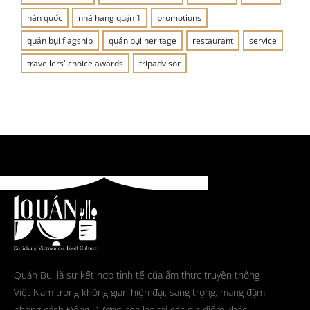
hàn quốc
nhà hàng quận 1
promotions
quán bụi flagship
quán bụi heritage
restaurant
service
travellers' choice awards
tripadvisor
Quán Bụi là sự kết hợp tinh tế của ẩm thực truyền thống
Việt Nam trong không gian hiện đại, sang trọng, mang đậm
phong cách Đông Dương, tọa lạc tại các địa điểm khác