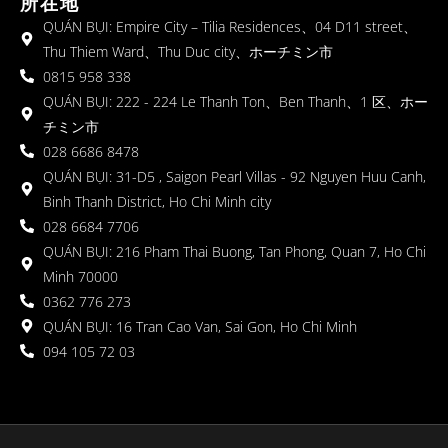
所在地
QUÁN BỤI: Empire City – Tilia Residences、04 D11 street、
Thu Thiem Ward、Thu Duc city、ホーチミン市
0815 958 338
QUÁN BỤI: 222 - 224 Le Thanh Ton、Ben Thanh、1 区、ホー
チミン市
028 6686 8478
QUÁN BỤI: 31-D5 , Saigon Pearl Villas - 92 Nguyen Huu Canh,
Binh Thanh District, Ho Chi Minh city
028 6684 7706
QUÁN BỤI: 216 Pham Thai Buong, Tan Phong, Quan 7, Ho Chi
Minh 70000
0362 776 273
QUÁN BỤI: 16 Tran Cao Van, Sai Gon, Ho Chi Minh
094 105 72 03