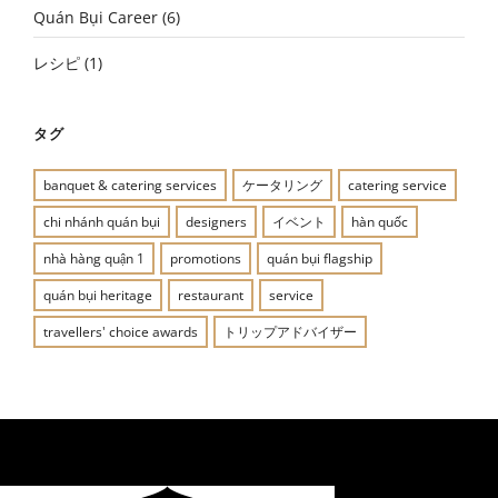
Quán Bụi Career
(6)
レシピ
(1)
タグ
banquet & catering services
ケータリング
catering service
chi nhánh quán bụi
designers
イベント
hàn quốc
nhà hàng quận 1
promotions
quán bụi flagship
quán bụi heritage
restaurant
service
travellers' choice awards
トリップアドバイザー