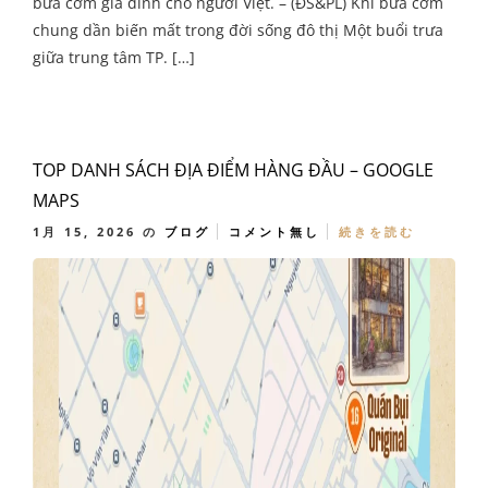
bữa cơm gia đình cho người Việt. – (ĐS&PL) Khi bữa cơm
chung dần biến mất trong đời sống đô thị Một buổi trưa
giữa trung tâm TP. […]
TOP DANH SÁCH ĐỊA ĐIỂM HÀNG ĐẦU – GOOGLE
MAPS
1月 15, 2026
の
ブログ
コメント無し
続きを読む