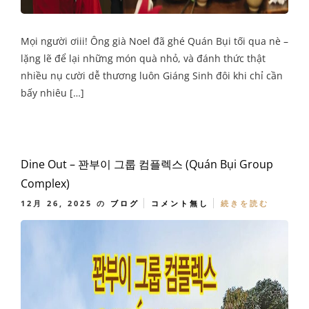
Mọi người ơiii! Ông già Noel đã ghé Quán Bụi tối qua nè –
lặng lẽ để lại những món quà nhỏ, và đánh thức thật
nhiều nụ cười dễ thương luôn Giáng Sinh đôi khi chỉ cần
bấy nhiêu […]
Dine Out – 꽌부이 그룹 컴플렉스 (Quán Bụi Group
Complex)
12月 26, 2025
の
ブログ
コメント無し
続きを読む