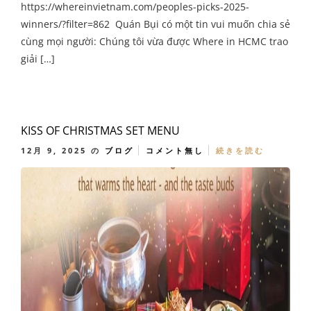
https://whereinvietnam.com/peoples-picks-2025-
winners/?filter=862 Quán Bụi có một tin vui muốn chia sẻ
cùng mọi người: Chúng tôi vừa được Where in HCMC trao
giải […]
KISS OF CHRISTMAS SET MENU
12月 9, 2025
の
ブログ
コメント無し
続きを読む