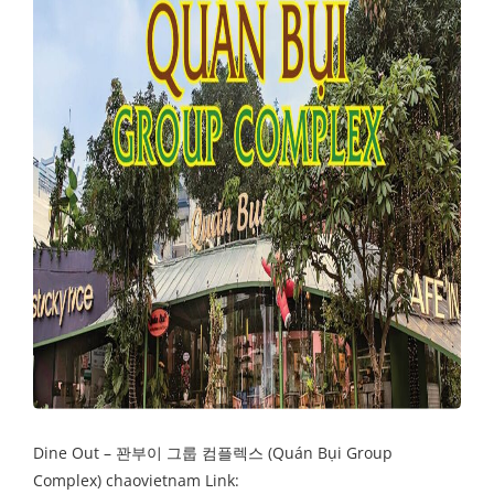
Dine Out – 꽌부이 그룹 컴플렉스 (Quán Bụi Group
Complex) chaovietnam Link: