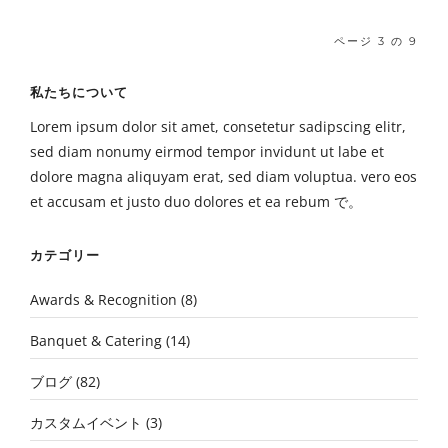
ページ 3 の 9
私たちについて
Lorem ipsum dolor sit amet, consetetur sadipscing elitr,
sed diam nonumy eirmod tempor invidunt ut labe et
dolore magna aliquyam erat, sed diam voluptua. vero eos
et accusam et justo duo dolores et ea rebum で。
カテゴリー
Awards & Recognition
(8)
Banquet & Catering
(14)
ブログ
(82)
カスタムイベント
(3)